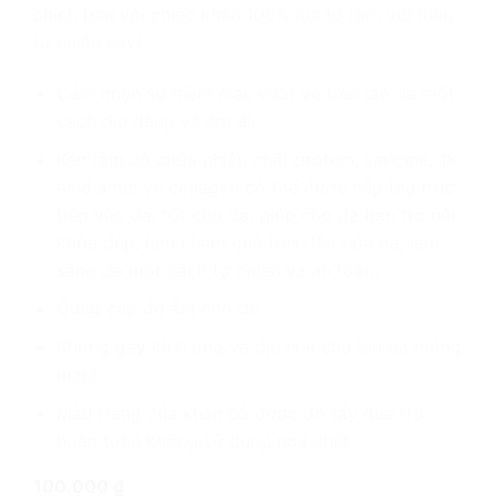
chính bạn với chiếc khăn 100% lụa tơ tằm với màu
tự nhiên này!
Cảm nhận sự mềm mại, vuốt ve trên làn da một
cách dịu dàng và êm ái.
Kén tằm có chứa nhiều chất protein, sericine, 18
acid amin và collagen có thể được hấp thụ trực
tiếp vào da, tốt cho da, giúp cho da bạn trở nên
khỏe đẹp, làm chậm quá trình lão hóa da, làm
sáng da một cách tự nhiên và an toàn.
Cung cấp độ ẩm cho da
Không gây kích ứng và dịu nhẹ cho làn da mỏng
manh
Màu trắng của khăn có được do tẩy qua tro,
hoàn toàn không sử dụng hoá chất.
100.000
₫