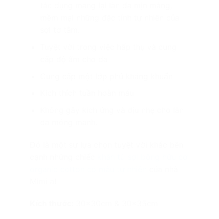
tác dụng mang lại làn da mịn màng,
mềm mại những đặc tính tự nhiên của
sợi tơ tằm.
Tuyệt vời trong việc hấp thụ và cung
cấp độ ẩm cho da
Cung cấp một lớp phủ kháng khuẩn
Kích thích tuần hoàn máu
Không gây kích ứng và dịu nhẹ cho làn
da mỏng manh.
Đó là một sự lựa chọn tuyệt vời khác bên
cạnh những chiếc
khăn từ sợi bông hữu cơ
organic cotton có màu tự nhiên
của nhà
Mimi ạ!
Kích thước:
30x30cm & 30x35cm