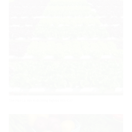
Thế Nào Là Sản Xuất Nông Nghiệp Hữu Cơ?