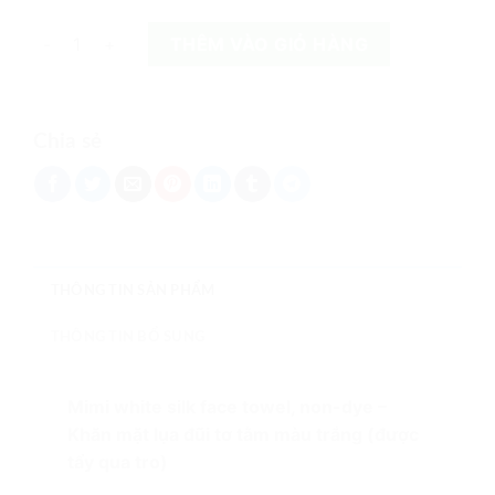
Mimi 100% Natural Mulberry Silk Face Towel, Pure White No
THÊM VÀO GIỎ HÀNG
Chia sẻ
THÔNG TIN SẢN PHẨM
THÔNG TIN BỔ SUNG
Mimi white silk face towel, non-dye –
Khăn mặt lụa đũi tơ tằm màu trắng (được
tẩy qua tro)