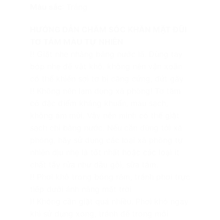
Màu sắc
: Trắng
HƯỚNG DẪN CHĂM SÓC KHĂN MẶT ĐŨI
TƠ TẰM MÀU TỰ NHIÊN
‼️
Giặt nhẹ nhàng bằng nước lã. Dùng tay
bóp nhẹ để vắt khô, không nên vặn xoắn
có thể khiến sợi tơ bị căng cứng, đứt gãy
‼️
Không nên lạm dụng xà phòng! Tơ tằm
có đặc điểm kháng khuẩn, mau sạch,
không ám mùi. Vậy nên mình có thể giặt
sạch chỉ bằng nước. Nếu cần dùng tới xà
phòng, hãy sử dụng các loại xà phòng tự
nhiên dịu nhẹ là tốt nhất hoặc các loại ít
chất tẩy rửa như dầu gội, sữa tắm.
‼️
Phơi khô trong bóng râm, tránh phơi trực
tiếp dưới ánh nắng mặt trời
‼️
Không cần giặt quá nhiều. Phơi khô ngay
khi sử dụng xong, tránh để trong môi