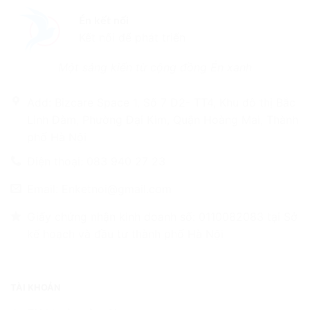
Én kết nối
Kết nối để phát triển
Một sáng kiến từ cộng đồng Én xanh
Add: Bizcare Space 1, Số 7 D2- TT4, Khu đô thị Bắc
Linh Đàm, Phường Đại Kim, Quận Hoàng Mai, Thành
phố Hà Nội
Điện thoại: 083 940 27 23
Email: Enketnoi@gmail.com
Giấy chứng nhận kinh doanh số: 0110082083 tại Sở
kế hoạch và đầu tư thành phố Hà Nội
TÀI KHOẢN