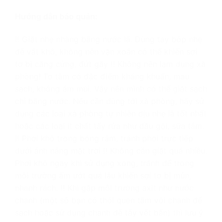
Hướng dẫn bảo quản:
‼️
Giặt nhẹ nhàng bằng nước lã. Dùng tay bóp nhẹ
để vắt khô, không nên vặn xoắn có thể khiến sợi
tơ bị căng cứng, đứt gãy
‼️
Không nên lạm dụng xà
phòng! Tơ tằm có đặc điểm kháng khuẩn, mau
sạch, không ám mùi. Vậy nên mình có thể giặt sạch
chỉ bằng nước. Nếu cần dùng tới xà phòng, hãy sử
dụng các loại xà phòng tự nhiên dịu nhẹ là tốt nhất
hoặc các loại ít chất tẩy rửa như dầu gội, sữa tắm.
‼️
Phơi khô trong bóng râm, tránh phơi trực tiếp
dưới ánh nắng mặt trời
‼️
Không cần giặt quá nhiều.
Phơi khô ngay khi sử dụng xong, tránh để trong
môi trường ẩm ướt quá lâu khiến sợi tơ bị mủn,
nhanh rách.
‼️
Khi gặp môi trường axit như nước
chanh (một số bạn có thói quen tắm với chanh để
sạch hoặc sử dụng chanh để tẩy vết bẩn) thì lưu ý