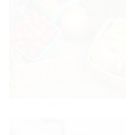
Làm Sao Để Canh Tác Nông Nghiệp Hữu Cơ?