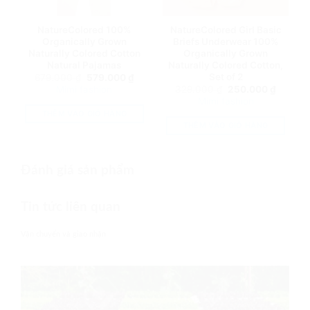
NatureColored 100%
NatureColored Girl Basic
Organically Grown
Briefs Underwear 100%
Naturally Colored Cotton
Organically Grown
Natural Pajamas
Naturally Colored Cotton,
Set of 2
Giá
Giá
679.000
₫
579.000
₫
gốc
hiện
Giá
Giá
Mimi fashion
329.000
₫
250.000
₫
là:
tại
gốc
hiện
Mimi fashion
679.000 ₫.
là:
là:
tại
579.000 ₫.
THÊM VÀO GIỎ HÀNG
329.000 ₫.
là:
250.00
THÊM VÀO GIỎ HÀNG
Đánh giá sản phẩm
Tin tức liên quan
Vận chuyển và giao nhận