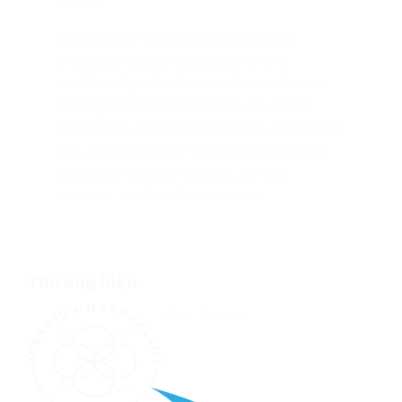
The product is made of natural silk
produced locally according to the
traditional production method and have
the original natural color of silk or
are
dyed using colors from flowers and plants
that are inherent in Thai food and herbal
medicines such as tea leaf, coffee,
turmeric, medicinal herbs, etc…
Thương hiệu
Mimi fashion