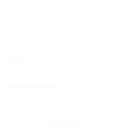
Đổi trả và hoàn tiền
Chính sách điểm thưởng
Liên hệ
Tuyển dụng
KẾT NỐI ÉN
ĐĂNG KÝ NHẬN TIN TỪ ÉN
Đăng ký Email để nhận các thông tin mới nhất từ Én