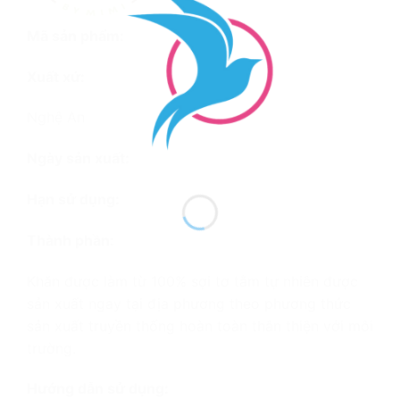
Mã sản phẩm:
Xuất xứ:
Nghệ An
Ngày sản xuất:
Hạn sử dụng:
Thành phần:
Khăn được làm từ 100% sợi tơ tằm tự nhiên được
sản xuất ngay tại địa phương theo phương thức
sản xuất truyền thống hoàn toàn thân thiện với môi
trường.
Hướng dẫn sử dụng: