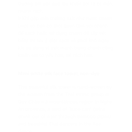
trường ẩm ướt quá lâu khiến sợi tơ bị mủn,
nhanh rách.
‼️
Khi gặp môi trường axit như nước chanh
(một số bạn có thói quen tắm với chanh
để sạch hoặc sử dụng chanh để tẩy vết
bẩn) thì lưu ý giặt sạch và phơi khô ngay
khi sử dụng vì axit mạnh trong chanh cũng
khiến sợi tơ yếu hơn, dễ rách hơn.
Mimi white silk face towel, non-dye
This beautiful silk towel is hand-woven by
the women from the Thai ethnic group in
Quy Chau – a mountainous region in Nghe
An province, a land of “ruou can” (wine
drunk out of a jar through bamboo pipes)
and beautiful Thai dancers in the Xoe
dance…