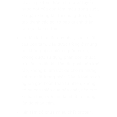
chất là protein được nhả ra từ tuyến
nước bọt của con tằm, màu trong suốt,
khi gặp không khí thì chúng đông lại
tạo thành các sợi tơ bao quanh thân
tằm gọi là kén tằm.
Lá dâu là thức ăn duy nhất, sạch nhất
của con tằm. Dâu được trồng ở những
nơi không bị ô nhiễm nguồn nước,
không được sử dụng phân bón, thuốc
trừ sâu; lá dâu khi tằm ăn phải luôn khô
ráo, không bị ẩm ướt để cho ra những
sợi tơ chất lượng nhất. Đây là loại tơ có
nguồn gốc hoàn toàn tự nhiên, không
có sự can thiệp của hóa chất, nên cực
kì thân thiện với làn da, nhất là những
làn da nhạy cảm.
Kén tằm có chứa nhiều chất protein,