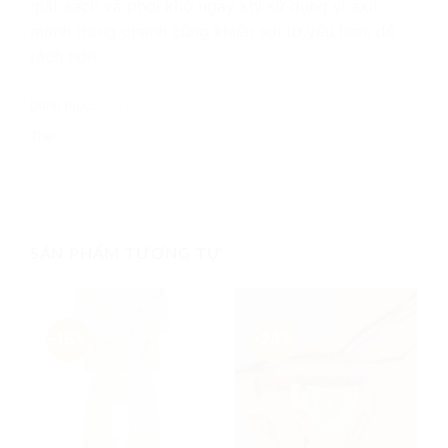
giặt sạch và phơi khô ngay khi sử dụng vì axit
mạnh trong chanh cũng khiến sợi tơ yếu hơn, dễ
rách hơn.
Danh mục:
BABY/KIDS
,
MUSLINS/TOWELS
Thẻ:
naturally dyed
,
Non-Dyed
,
raw mulberry silk
,
raw silk face
towel
,
Raw Silk Noil Towel
,
raw silk washcloth
SẢN PHẨM TƯƠNG TỰ
-15%
-24%