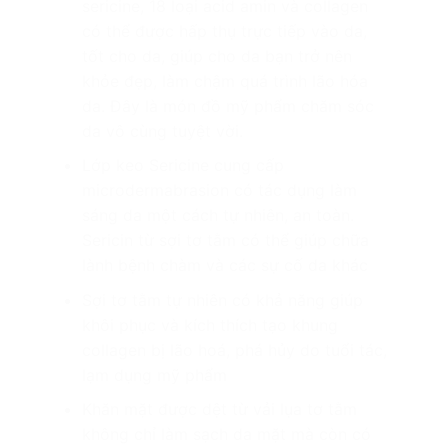
sericine, 18 loại acid amin và collagen
có thể được hấp thụ trực tiếp vào da,
tốt cho da, giúp cho da bạn trở nên
khỏe đẹp, làm chậm quá trình lão hóa
da. Đây là món đồ mỹ phẩm chăm sóc
da vô cùng tuyệt vời.
Lớp keo Sericine cung cấp
microdermabrasion có tác dụng làm
sáng da một cách tự nhiên, an toàn.
Sericin từ sợi tơ tằm có thể giúp chữa
lành bệnh chàm và các sự cố da khác
Sợi tơ tằm tự nhiên có khả năng giúp
khôi phục và kích thích tạo khung
collagen bị lão hoá, phá hủy do tuổi tác,
lạm dụng mỹ phẩm
Khăn mặt được dệt từ vải lụa tơ tằm
không chỉ làm sạch da mặt mà còn có