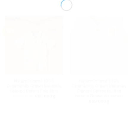
-19%
NatureColored 100%
NatureColored 100%
Organically Grown Naturally
Organically Grown Naturally
Colored Cotton Polo Shirt
Colored Cotton Quilted
Natural Brown Waistcoat
Giá
Giá
729.000
₫
589.000
₫
gốc
hiện
Mimi fashion
689.000
₫
là:
tại
Mimi fashion
729.000 ₫.
là:
589.000 ₫.
THÊM VÀO GIỎ HÀNG
THÊM VÀO GIỎ HÀNG