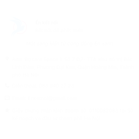
Én kết nối
Kết nối để phát triển
Một sáng kiến từ cộng đồng Én xanh
Add: Bizcare Space 1, Số 7 D2- TT4, Khu đô thị Bắc
Linh Đàm, Phường Đại Kim, Quận Hoàng Mai, Thành
phố Hà Nội
Điện thoại: 083 940 27 23
Email: Enketnoi@gmail.com
Giấy chứng nhận kinh doanh số: 0110082083 tại Sở
kế hoạch và đầu tư thành phố Hà Nội