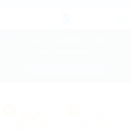
Skip
EMAIL
083 940 27 23
to
content
Trang chủ
»
BABY/KIDS
»
TOPS
BỘ LỌC SẢN PHẨM
-20%
-30%