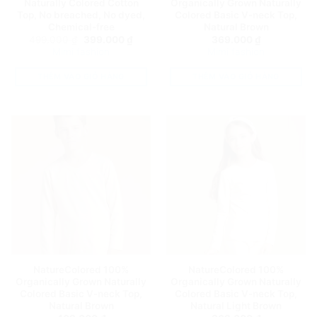
Naturally Colored Cotton
Organically Grown Naturally
Top, No breached, No dyed,
Colored Basic V-neck Top,
Chemical-free
Natural Brown
Giá
Giá
499.000
₫
399.000
₫
369.000
₫
gốc
hiện
Mimi fashion
Mimi fashion
là:
tại
499.000 ₫.
là:
399.000 ₫.
THÊM VÀO GIỎ HÀNG
THÊM VÀO GIỎ HÀNG
NatureColored 100%
NatureColored 100%
Organically Grown Naturally
Organically Grown Naturally
Colored Basic V-neck Top,
Colored Basic V-neck Top,
Natural Brown
Natural Light Brown