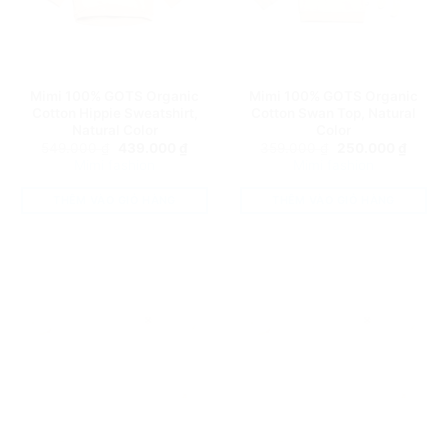
Mimi 100% GOTS Organic
Mimi 100% GOTS Organic
Cotton Hippie Sweatshirt,
Cotton Swan Top, Natural
Natural Color
Color
Giá
Giá
Giá
Giá
549.000
₫
439.000
₫
359.000
₫
250.000
₫
gốc
hiện
gốc
hiện
Mimi fashion
Mimi fashion
là:
tại
là:
tại
549.000 ₫.
là:
359.000 ₫.
là:
439.000 ₫.
250.0
THÊM VÀO GIỎ HÀNG
THÊM VÀO GIỎ HÀNG