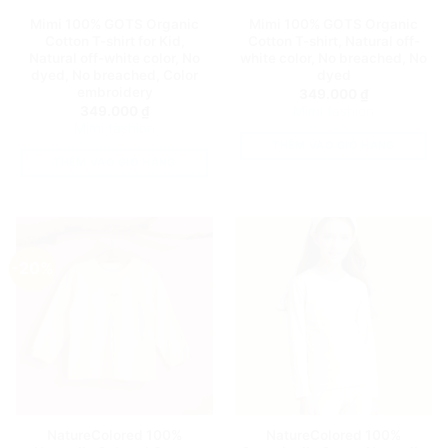
Mimi 100% GOTS Organic
Mimi 100% GOTS Organic
Cotton T-shirt for Kid,
Cotton T-shirt, Natural off-
Natural off-white color, No
white color, No breached, No
dyed, No breached, Color
dyed
embroidery
349.000
₫
349.000
₫
Mimi fashion
Mimi fashion
THÊM VÀO GIỎ HÀNG
THÊM VÀO GIỎ HÀNG
-20%
NatureColored 100%
NatureColored 100%