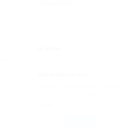
không rác thải nhựa
KẾT NỐI ÉN
 chung
ĐĂNG KÝ NHẬN TIN TỪ ÉN
n
Đăng ký Email để nhận các thông tin
mới nhất từ Én