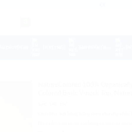
Liên hệ
ÂU CHUYỆN ÉN
ÉN KẾT NỐI
SẢN PHẨM ÉN
ÉN
NatureColored 100% Organically
Colored Basic V-neck Top, Natur
Size: 140, 150.
Chất liệu: Sợi bông trồng theo phương pháp 
Màu sắc: màu be từ sợi bông có màu tự nhiê