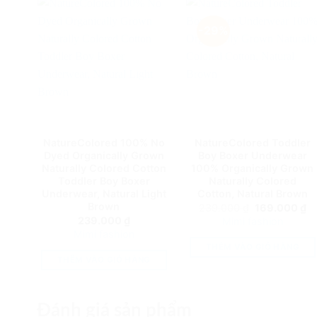
-29%
NatureColored 100% No
NatureColored Toddler
Dyed Organically Grown
Boy Boxer Underwear
Naturally Colored Cotton
100% Organically Grown
Toddler Boy Boxer
Naturally Colored
Underwear, Natural Light
Cotton, Natural Brown
Brown
Giá
Gi
239.000
₫
169.000
₫
gốc
hi
239.000
₫
Mimi fashion
là:
tạ
Mimi fashion
239.000 ₫.
là:
16
THÊM VÀO GIỎ HÀNG
THÊM VÀO GIỎ HÀNG
Đánh giá sản phẩm