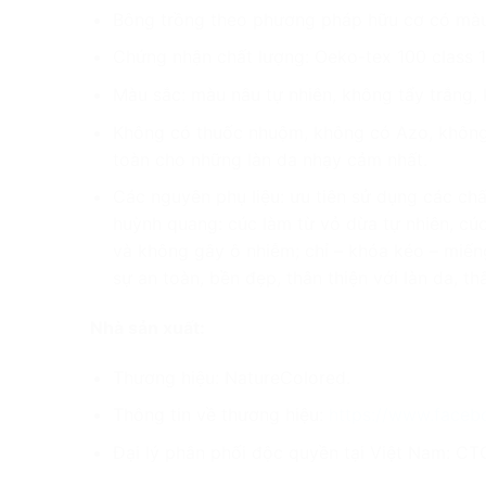
Bông trồng theo phương pháp hữu cơ có màu
Chứng nhận chất lượng: Oeko-tex 100 class 
Màu sắc: màu nâu tự nhiên, không tẩy trắng
Không có thuốc nhuộm, không có Azo, không 
toàn cho những làn da nhạy cảm nhất.
Các nguyên phụ liệu: ưu tiên sử dụng các chấ
huỳnh quang: cúc làm từ vỏ dừa tự nhiên, cúc
và không gây ô nhiễm; chỉ – khóa kéo – miế
sự an toàn, bền đẹp, thân thiện với làn da, th
Nhà sản xuất:
Thương hiệu: NatureColored.
Thông tin về thương hiệu:
https://www.face
Đại lý phân phối độc quyền tại Việt Nam: CT