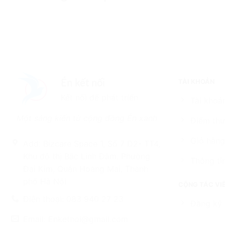
TÀI KHOẢN
Én kết nối
Kết nối để phát triển
Tài khoản
Một sáng kiến từ cộng đồng Én xanh
Điểm thư
Giỏ hàng
Add: Bizcare Space 1, Số 7 D2- TT4,
Khu đô thị Bắc Linh Đàm, Phường
Thông ti
Đại Kim, Quận Hoàng Mai, Thành
phố Hà Nội
CỘNG TÁC VI
Điện thoại: 083 940 27 23
Đăng ký 
Email: Enketnoi@gmail.com