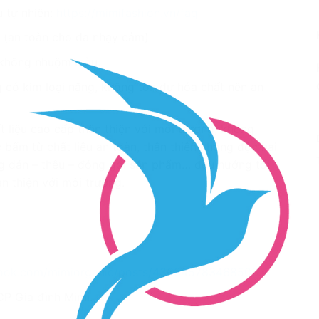
 tự nhiên:
https://mimifashion.vn/faq
1 (an toàn cho da nhạy cảm)
, không nhuộm màu.
có kim loại nặng, không tồn dư hóa chất nên an
t liệu cao cấp thân thiện với môi trường, không
 bấm từ chất liệu an toàn, thân thiện không độc hại
ng dán – thêu – đóng gói sản phẩm… đều hướng tới
ân thiện với môi trường.
book.com/mimiorganic/posts/436345783468503
CP Gia đình Mimi.