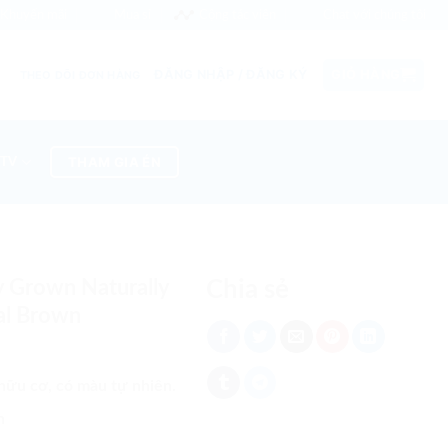
Khuyến mãi
Mua sỉ
Cộng tác viên
Chat với chúng tôi
ĐĂNG NHẬP / ĐĂNG KÝ
GIỎ HÀNG
THEO DÕI ĐƠN HÀNG
THAM GIA ÉN
 TV
 Grown Naturally
Chia sẻ
al Brown
hữu cơ, có màu tự nhiên.
n