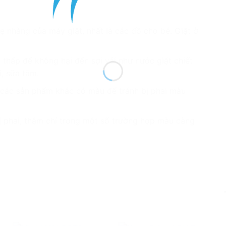
ẹ nhàng của máy giặt, nhất là các đồ cho bé. Giặt ở
 thấp để không hại đến sợi vải như nước giặt chiết
i, sữa tắm.
 các sản phẩm khác có màu để tránh bị phai màu
ị phai, thậm chí trong một số trường hợp màu càng