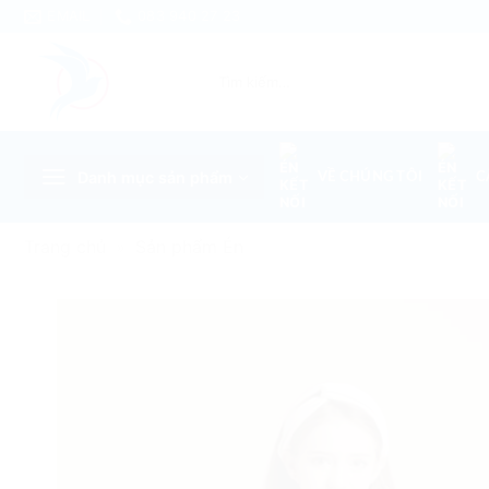
Skip
EMAIL
083 940 27 23
to
content
Tìm
kiếm:
Danh mục sản phẩm
VỀ CHÚNG TÔI
C
Trang chủ
»
Sản phẩm Én