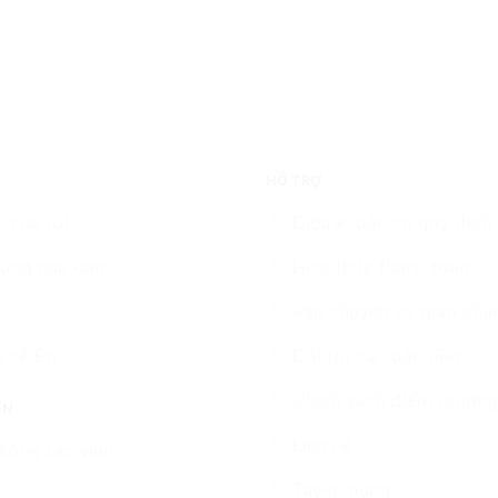
HỖ TRỢ
 của tôi
Điều khoản và quy định
ởng của bạn
Hình thức thanh toán
Vận chuyển và giao nhậ
n về Én
Đổi trả và hoàn tiền
Chính sách điểm thưởng
ÊN
Liên hệ
cộng tác viên
Tuyển dụng