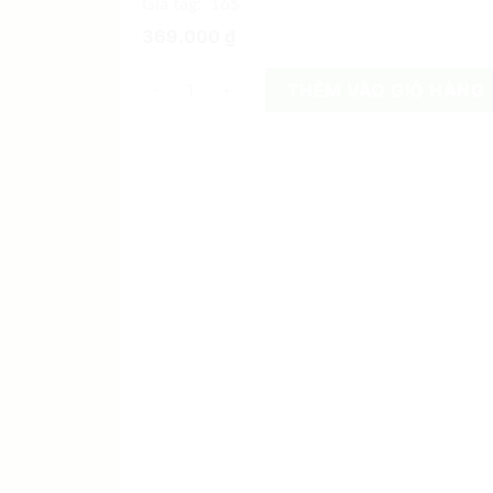
Giá tag: 16$
369.000
₫
NatureColored 100% Organically Grown Natura
THÊM VÀO GIỎ HÀNG