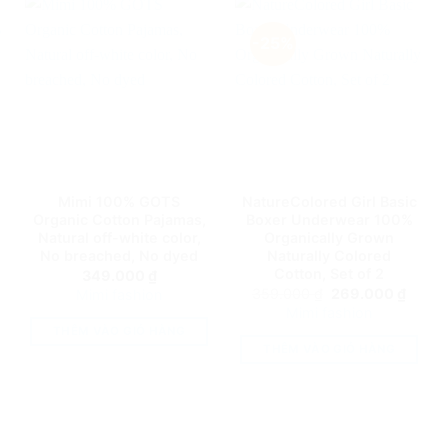
-25%
Mimi 100% GOTS
NatureColored Girl Basic
Organic Cotton Pajamas,
Boxer Underwear 100%
Natural off-white color,
Organically Grown
No breached, No dyed
Naturally Colored
Cotton, Set of 2
349.000
₫
á
Giá
Giá
359.000
₫
269.000
₫
Mimi fashion
ện
gốc
hiện
Mimi fashion
i
là:
tại
THÊM VÀO GIỎ HÀNG
359.000 ₫.
là:
9.000 ₫.
269.0
THÊM VÀO GIỎ HÀNG