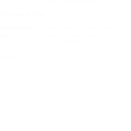
hữu cơ có màu tự nhiên
Hướng dẫn sử dụng:
Hướng dẫn bảo
Bông trồng theo phương pháp
quản:
hữu cơ có màu tự nhiên:
https://mimifashion.vn/faq
Danh mục:
BABY/KIDS
,
TOPS
Thẻ:
áo giữ nhiệt organic cotton
,
áo thun organic
,
Organic cotton