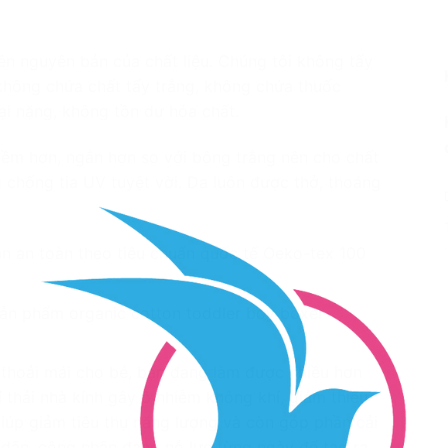
n nguyên bản của chất liệu. Chúng tôi không tẩy
i không chứa chất tẩy trắng, không chứa thuốc
i nặng, không tồn dư hóa chất.
ềm hơn, ngắn hơn so với bông trắng nên cho chất
chống tia UV tuyệt vời. Da luôn được thở, thoáng
 an toàn theo tiêu chuẩn quốc tế Oeko-tex 100
sản phẩm organic cotton toddler boy boxer
 thoải mái cho bé, bạn đang làm được nhiều hơn
 thải nhà kính gây ô nhiễm không khí, giảm thiếu
iúp giảm tiêu thụ năng lượng và còn góp phần cải
dân, công nhân đang nỗ lực từng ngày để tạo ra