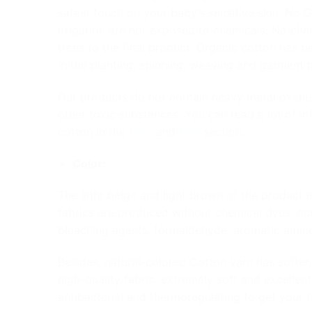
safest touch on your baby’s sensitive skin.
No GM
irrigation are not exposed to chemicals; No che
trees to the final product. Organic cotton
has b
in the planting, spinning, weaving and garment 
Our products do not contain heavy metal oxide
other toxic substances. You can read a lot of i
cotton in the
Blog
and
FAQ
section.
Color:
The light beige and light brown of the product is
fabrics are produced without chemical dyes, ou
bleaching agents, formaldehyde, aromatic amine
Besides, natural-colored Cotton yarn has softer,
high-quality fabric, extremely soft and excellen
antibacterial and thermoregulating to get your 