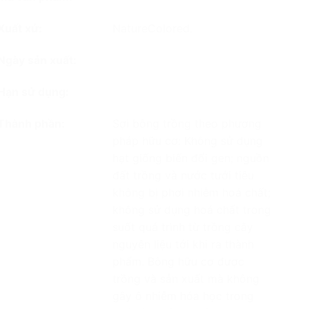
Xuất xứ:
NatureColored.
Ngày sản xuất:
Hạn sử dụng:
Thành phần:
Sợi bông trồng theo phương
pháp hữu cơ: Không sử dụng
hạt giống biến đổi gen; nguồn
đất trồng và nước tưới tiêu
không bị phơi nhiễm hoá chất;
không sử dụng hoá chất trong
suốt quá trình từ trồng cây
nguyên liệu tới khi ra thành
phẩm. Bông hữu cơ được
trồng và sản xuất mà không
gây ô nhiễm hóa học trong