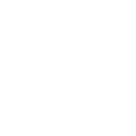
sản phẩm tốt nhất cho chính bạn! Ủng hộ sản
là bạn tôn trọng sức khoẻ của bạn và sức kh
Size:
140, 150, 160
Nhà sản xuất:
Thương hiệu: NatureColored.
Thông tin về thương hiệu:
https://www.face
Đại lý phân phối độc quyền tại Việt Nam: CT
Hướng dẫn sử dụng
Nên giặt tay. Đó là cách tốt nhất để bạn là
Nếu phải giặt máy, hãy đặt sản phẩm trong tú
máy giặt. Giặt ở nhiệt độ thường. Hạn chế sử
vì có thể khiến sợi vải tự nhiên dễ bị căng và