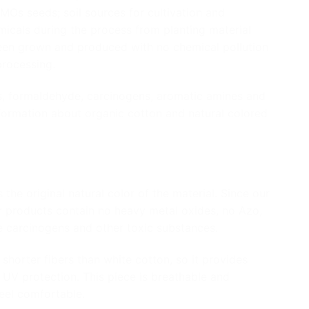
Os seeds; soil sources for cultivation and
micals during the process from planting material
een grown and produced with no chemical pollution
processing.
s, formaldehyde, carcinogens, aromatic amines and
nformation about organic cotton and natural colored
 the original natural color of the material. Since our
r products contain no heavy metal oxides, no Azo,
 carcinogens and other toxic substances.
 shorter fibers than white cotton, so it provides
t UV protection. This piece is breathable
and
feel comfortable.