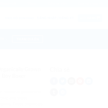
Khuyến mãi
Mua sỉ
Cộng tác viên
Chat với chúng tôi
ĐĂNG NHẬP / ĐĂNG KÝ
GIỎ HÀNG
THEO DÕI ĐƠN HÀNG
THAM GIA ÉN
 TV
rganically Grown
Chia sẻ
r Boy Boxer
o chemical production
toxic and these
shing..
These chemicals