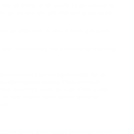
 thấp để không hại đến sợi vải, dễ gây mủn sợi vải
iặt dịu nhẹ như nước giặt chiết xuất từ các nguyên
 các sản phẩm khác có màu để tránh bị phai màu
ị phai, thậm chí trong một số trường hợp màu càng
ical production and dyeing processes that are
en after repeated washing..
These chemicals
fect your child’s health,
seriously affecting your
 so these organic cotton toddler boy boxer
alth:
olored cotton, which creates the softest and the