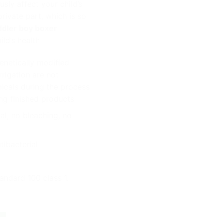
sly affect your child’s
private part, which is so
ddler boy boxer
ild’s health
enetically modified
rrigation are not
icals during the process
ng finished products
al, no bleaching, no
tibacterial
andard 100 class 1.