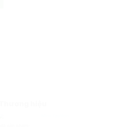
wn Naturally Colored Cotton Toddler Boy Boxer Underwear, Natu
Thương hiệu
Mimi fashion
Mã sản phẩm: