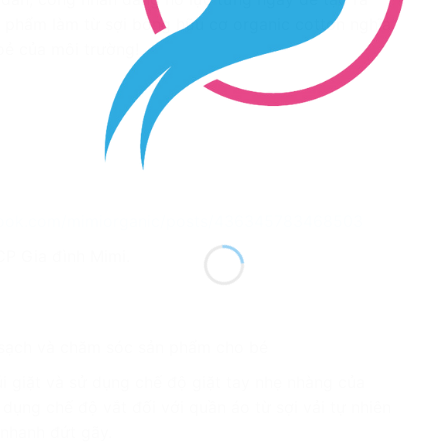
 phẩm làm từ sợi bông hữu cơ organic cotton nghĩa
oẻ của môi trường!
book.com/mimiorganic/posts/436345783468503
CP Gia đình Mimi.
m sạch và chăm sóc sản phẩm cho bé
i giặt và sử dụng chế độ giặt tay nhẹ nhàng của
 dụng chế độ vắt đối với quần áo từ sợi vải tự nhiên
 nhanh đứt gãy.