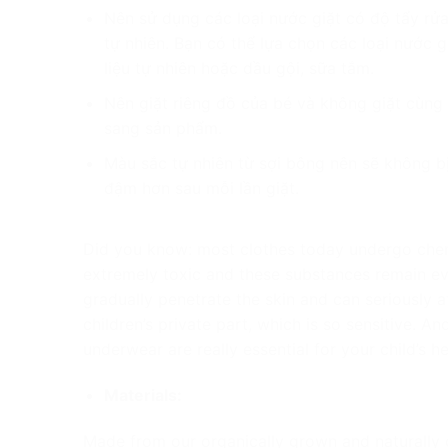
Nên sử dụng các loại nước giặt có độ tẩy rửa
tự nhiên. Bạn có thể lựa chọn các loại nước g
liệu tự nhiên hoặc dầu gội, sữa tắm.
Nên giặt riêng đồ của bé và không giặt cùng
sang sản phẩm.
Màu sắc tự nhiên từ sợi bông nên sẽ không b
đậm hơn sau mỗi lần giặt.
Did you know: most clothes today undergo chem
extremely toxic and these substances remain ev
gradually penetrate the skin and can seriously af
children’s private part, which is so sensitive.
And
underwear are really essential for your child’s he
Materials:
Made from our organically grown and naturally c