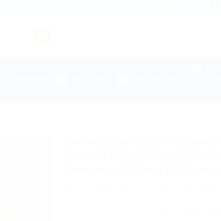
Liên hệ
ÂU CHUYỆN ÉN
ÉN KẾT NỐI
SẢN PHẨM ÉN
ÉN
NatureColored 100% No Dyed O
Naturally Colored Cotton Toddle
Underwear, Natural Light Brown
Did you know: most clothes today underg
and dyeing processes that are extremely 
substances remain even after repeated wa