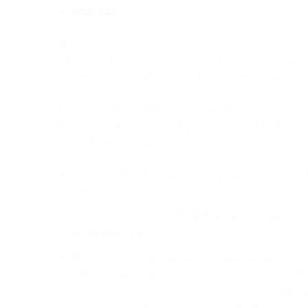
Màu sắc:
Màu be và nâu nhạt của sản phẩm là màu tự nhiê
trắng vải, không nhuộm màu vải, v
ì vậy, sợi vả
nhuộm hóa học, không có Azo, không có kim loạ
Bên cạnh đó, sợi
Bông có màu tự nhiên có sợi m
lượng vải cao cấp, cực kỳ mềm mại và khả năng 
khí và kháng khuẩn.
Chứng nhận chất lượng sản phẩm: Chứng nhận
class 1.
Con bạn sẽ cực kỳ thoải mái và an toàn với 
underwear này.
Không chỉ là mua sản phẩm quần áo an toàn,
thế. Sử dụng bông hữu cơ giúp giảm thiểu khí
chất hóa học gây ô nhiễm nguồn nước, đất, g
thiện chất lượng sống của những người nông 