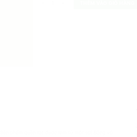
NatureColored 100% No Dyed Organically Gro
THÊM VÀO GIỎ HÀNG
 Sản phẩm quần lót được làm từ một sợi Bông vô