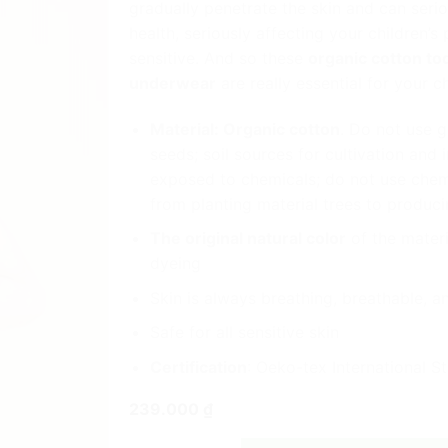
gradually penetrate the skin and can seriou
health,
seriously affecting your children’s 
sensitive.
And so these
organic cotton to
underwear
are really essential for your ch
Material: Organic cotton
. Do not use g
seeds; soil sources for cultivation and i
exposed to chemicals; do not use chem
from planting material trees to produci
The original natural color
of the materi
dyeing
Skin is always breathing, breathable, an
Safe for all sensitive skin
Certification
: Oeko-tex International St
239.000
₫