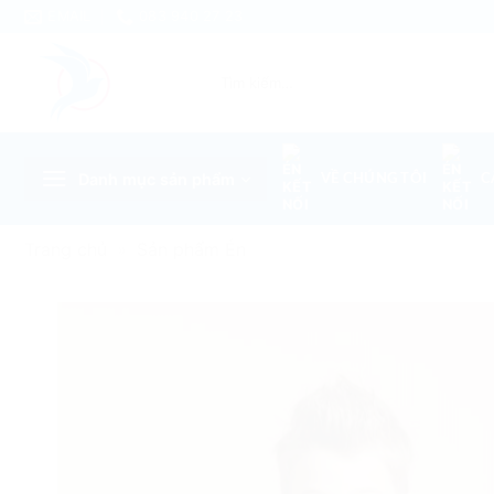
Skip
EMAIL
083 940 27 23
to
content
Tìm
kiếm:
Danh mục sản phẩm
VỀ CHÚNG TÔI
C
Trang chủ
»
Sản phẩm Én