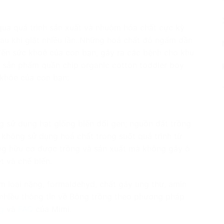
 qua quá trình sản xuất và nhuộm hóa chất cực kỳ
sau khi giặt nhiều lần..Những hoá chất đó ngấm dần
ến sức khoẻ của con bạn, gây ra các bệnh cho khu
y, sản phẩm quần chip organic cotton toddler boy
 khỏe của con bạn:
 sử dụng hạt giống biến đổi gen; nguồn đất trồng
 không sử dụng hoá chất trong suốt quá trình từ
ng hữu cơ
được trồng và sản xuất mà không gây ô
t và chế biến.
 loại nặng, formaldehyd, chất gây ung thư, amin
nhiều thông tin về Bông trồng theo phương pháp
g
và
FAQ
của Mimi.