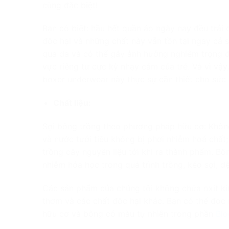
cùng đặc biệt!
Bạn có biết: hầu hết quần áo ngày nay đều trải
độc hại và những chất này vẫn tồn tại ngay cả 
qua da và có thể gây ảnh hưởng nghiêm trọng đ
vực riêng tư cực kỳ nhạy cảm của trẻ. Và vì vậ
boxer underwear này thực sự cần thiết cho sức
Chất liệu:
Sợi bông trồng theo phương pháp hữu cơ: Không
và nước tưới tiêu không bị phơi nhiễm hoá chất;
trồng cây nguyên liệu tới khi ra thành phẩm.
Bô
nhiễm hóa học trong quá trình trồng, kéo sợi, dệ
Các sản phẩm của chúng tôi không chứa oxit kim
thơm và các chất độc hại khác.
Bạn có thể đọc 
hữu cơ và bông có màu tự nhiên trong phần
Blo