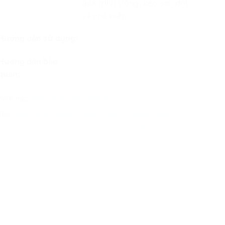
quá trình trồng, kéo sợi, dệt
và chế biến.
Hướng dẫn sử dụng:
Hướng dẫn bảo
quản:
Danh mục:
BABY/KIDS
,
UNDERWEAR
Thẻ:
#Quần chip organic
,
Organic cotton
,
organic cotton
underpants
,
organic cotton underwear
,
quần organic cotton