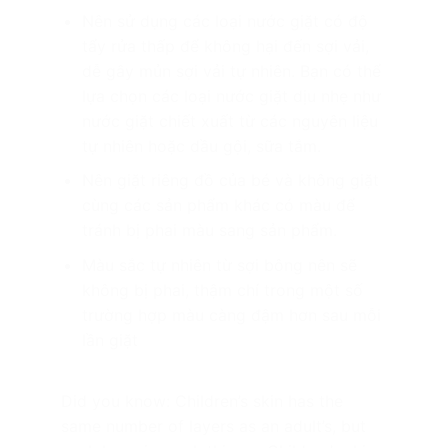
Nên sử dụng các loại nước giặt có độ
tẩy rửa thấp để không hại đến sợi vải,
dễ gây mủn sợi vải tự nhiên. Bạn có thể
lựa chọn các loại nước giặt dịu nhẹ như
nước giặt chiết xuất từ các nguyên liệu
tự nhiên hoặc dầu gội, sữa tắm.
Nên giặt riêng đồ của bé và không giặt
cùng các sản phẩm khác có màu để
tránh bị phai màu sang sản phẩm.
Màu sắc tự nhiên từ sợi bông nên sẽ
không bị phai, thậm chí trong một số
trường hợp màu càng đậm hơn sau mỗi
lần giặt
Did you know: Children’s skin has the
same number of layers as an adult’s, but