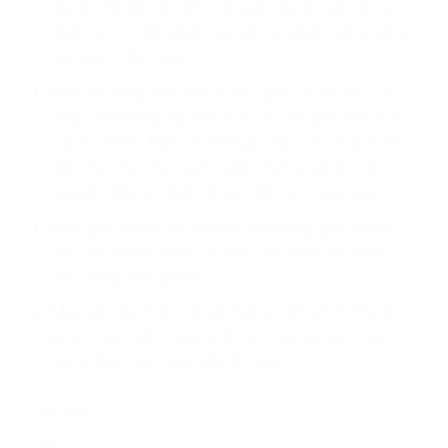
dụng chế độ vắt đối với quần áo từ sợi vải tự
nhiên vì có thể khiến sợi vải tự nhiên dễ bị căng
và nhanh đứt gãy.
Nên sử dụng các loại nước giặt có độ tẩy rửa
thấp để không hại đến sợi vải, dễ gây mủn sợi
vải tự nhiên. Bạn có thể lựa chọn các loại nước
giặt dịu nhẹ như nước giặt chiết xuất từ các
nguyên liệu tự nhiên hoặc dầu gội, sữa tắm.
Nên giặt riêng đồ của bé và không giặt cùng
các sản phẩm khác có màu để tránh bị phai
màu sang sản phẩm.
Màu sắc tự nhiên từ sợi bông nên sẽ không bị
phai, thậm chí trong một số trường hợp màu
càng đậm hơn sau mỗi lần giặt
Danh mục:
BABY/KIDS
,
PAJAMAS
Thẻ:
baby organic cotton clothing
,
Organic cotton
,
organic