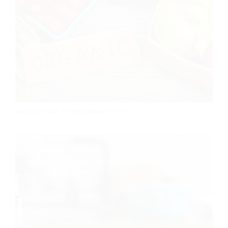
Làm Sao Để Canh Tác Nông Nghiệp Hữu Cơ?