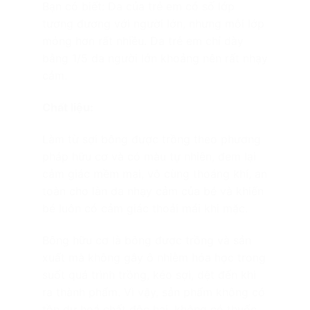
Bạn có biết: Da của trẻ em có số lớp
tương đương với người lớn, nhưng mỗi lớp
mỏng hơn rất nhiều. Da trẻ em chỉ dày
bằng 1/5 da người lớn khoảng nên rất nhạy
cảm.
Chất liệu:
Làm từ sợi bông được trồng theo phương
pháp hữu cơ và có màu tự nhiên, đem lại
cảm giác mềm mại, vô cùng thoáng khí, an
toàn cho làn da nhạy cảm của bé và khiến
bé luôn có cảm giác thoải mái khi mặc.
Bông hữu cơ là bông được trồng và sản
xuất mà không gây ô nhiễm hóa học trong
suốt quá trình trồng, kéo sợi, dệt đến khi
ra thành phẩm. Vì vậy, sản phẩm không có
tồn dư hoá chất độc hại, không có thuốc