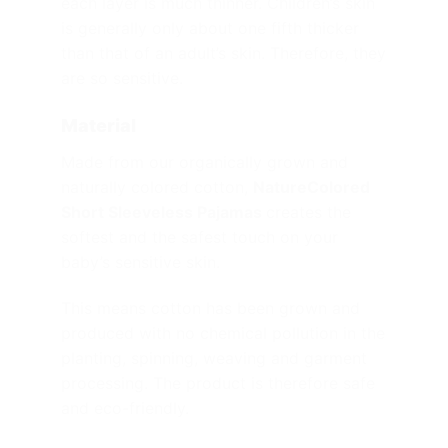
each layer is much thinner. Children’s skin
is generally only about one fifth thicker
than that of an adult’s skin. Therefore, they
are so sensitive.
Material
Made from our organically grown and
naturally colored cotton,
NatureColored
Short Sleeveless Pajamas
creates the
softest and the safest touch on your
baby’s sensitive skin.
This means cotton has been grown and
produced with no chemical pollution in the
planting, spinning, weaving and garment
processing. The product is therefore safe
and eco-friendly.