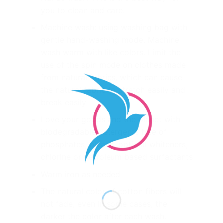
you to clean and care.
Machine wash: using washing bag with
gentle hand-washing mode.
Machine
wash warm with like colors.
Limit the
use of the spin mode on clothes made
from natural fabrics, which can cause
the natural fabric to stretch easily and
break easily
Love your goods and the planet with
biodegradable detergents free of
phosphates, bleach, optimal whiteners,
chlorine or petroleum based surfactants
Warm iron as needed
The natural color of cotton fibers will
not fade, even in some cases, the
darker the color after each wash.