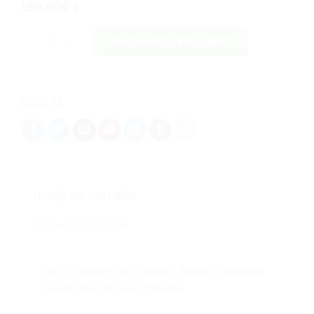
559.000
₫
NatureColored Short Sleeveless Pajamas số lượng
THÊM VÀO GIỎ HÀNG
Chia sẻ
THÔNG TIN SẢN PHẨM
THÔNG TIN BỔ SUNG
(
Scroll down for English
)
NatureColored
Short Sleeveless Pajamas