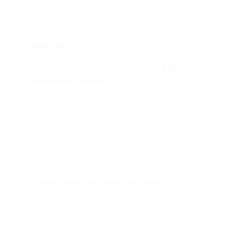
có màu tự nhiên trong
phần
Blog
và
FAQ
của Mimi.
Màu sắc
Màu của sản phẩm
NatureColored Short
Sleeveless Pajamas
là màu tự nhiên
nguyên bản của chất liệu. S
ợi
Bông có
màu tự nhiên có sợi mềm hơn, ngắn hơn so
với bông trắng nên cho chất lượng vải cao
cấp, cực kỳ mềm mại và khả năng chống
tia UV tuyệt vời. Da luôn được thở, thoáng
khí và kháng khuẩn.
Chứng nhận chất lượng sản phẩm:
Chứng
nhận an toàn theo tiêu chuẩn quốc tế
Oeko-tex 100 class 1.