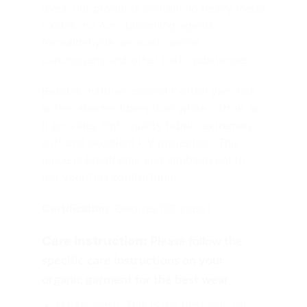
dyes, our products contain no heavy metal
oxides, no Azo, bleaching agents,
formaldehyde, aromatic amine
carcinogens and other toxic substances.
Besides, natural-colored Cotton yarn has
softer, shorter fibers than white cotton, so
it provides high-quality fabric, extremely
soft and excellent UV protection. This
piece is breathable
and antibacterial to
get your feel comfortable.
Certification
: Oekotex100 class1.
Care instruction:
Please follow the
specific care instructions on your
organic garment for the best wear
Hands
wash. This is the best way for