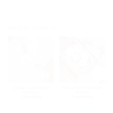
cotton baby clothes
,
organic cotton pajamas
SẢN PHẨM TƯƠNG TỰ
Organic Cotton Gift for
Natural Silk Flowers Gift
New Baby
for Baby
1.000.000
₫
1.000.000
₫
Mimi fashion
Mimi fashion
THÊM VÀO GIỎ HÀNG
THÊM VÀO GIỎ HÀNG