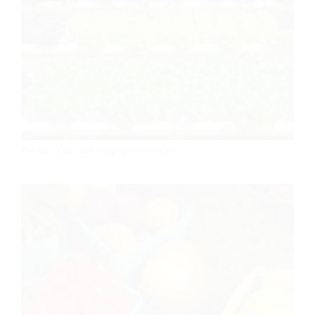
Thế Nào Là Sản Xuất Nông Nghiệp Hữu Cơ?