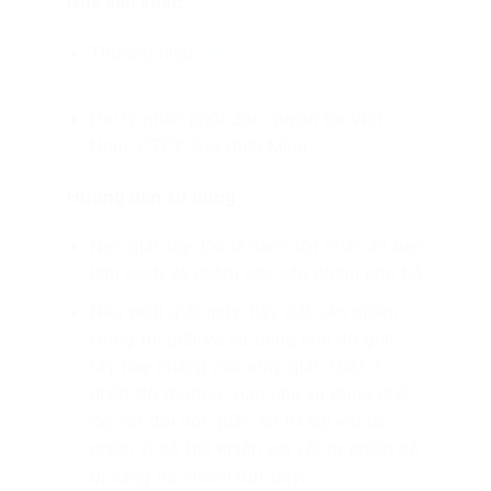
Nhà sản xuất:
Thương hiệu:
NatureColored
(Hongkong)
Đại lý phân phối độc quyền tại Việt
Nam: CTCP Gia đình Mimi.
Hướng dẫn sử dụng
Nên giặt tay. Đó là cách tốt nhất để bạn
làm sạch và chăm sóc sản phẩm cho bé
Nếu phải giặt máy, hãy đặt sản phẩm
trong túi giặt và sử dụng chế độ giặt
tay nhẹ nhàng của máy giặt. Giặt ở
nhiệt độ thường. Hạn chế sử dụng chế
độ vắt đối với quần áo từ sợi vải tự
nhiên vì có thể khiến sợi vải tự nhiên dễ
bị căng và nhanh đứt gãy.