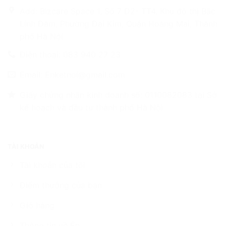
Add: Bizcare Space 1, Số 7 D2- TT4, Khu đô thị Bắc
Linh Đàm, Phường Đại Kim, Quận Hoàng Mai, Thành
phố Hà Nội
Điện thoại: 083 940 27 23
Email: Enketnoi@gmail.com
Giấy chứng nhận kinh doanh số: 0110082083 tại Sở
kế hoạch và đầu tư thành phố Hà Nội
TÀI KHOẢN
Tài khoản của tôi
Điểm thưởng của bạn
Giỏ hàng
Thông tin về Én