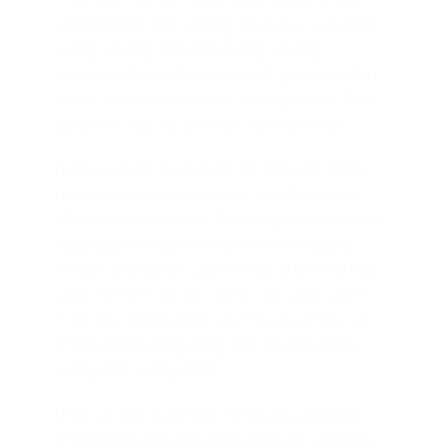
nhuộm hóa học, không chứa oxit kim loại
nặng, không chất tẩy trắng, không
formaldehyd, không có chất gây ung thư,
amin thơm và các chất độc hại khác. Sản
phẩm vì vậy rất an toàn và thân thiện.
Không chỉ là mua quần áo an toàn, thoải
mái cho em bé của mình, bạn đang làm
được nhiều hơn thế. Sử dụng bông hữu cơ
giúp giảm thiểu khí thải nhà kính gây ô
nhiễm không khí, giảm thiểu chất hóa học
gây ô nhiễm nguồn nước, đất, giúp giảm
tiêu thụ năng lượng và còn góp phần cải
thiện chất lượng sống của những người
nông dân, công nhân.
Bạn có thể đọc nhiều thông tin về Bông
trồng theo phương pháp hữu cơ và bông