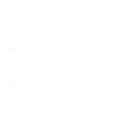
Tài khoản của tôi
Điểm thưởng của bạn
Giỏ hàng
Thông tin về Én
CỘNG TÁC VIÊN
Đăng ký cộng tác viên
HỖ TRỢ
Điều khoản và quy định chung
Hình thức thanh toán
Vận chuyển và giao nhận
Đổi trả và hoàn tiền