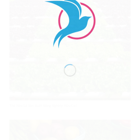
Thế Nào Là Sản Xuất Nông Nghiệp Hữu Cơ?