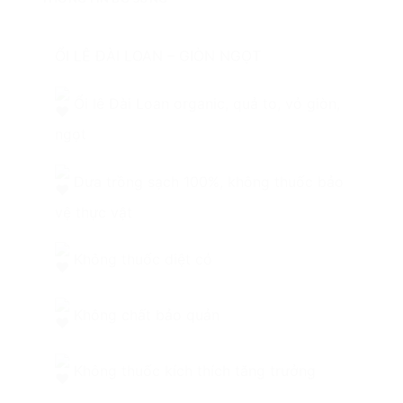
ỔI LÊ ĐÀI LOAN – GIÒN NGỌT
Ổi lê Đài Loan organic, quả to, vỏ giòn,
ngọt
Dưa trồng sạch 100%, không thuốc bảo
vệ thực vật
Không thuốc diệt cỏ
Không chất bảo quản
Không thuốc kích thích tăng trưởng