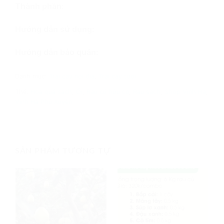
Thành phần:
Hướng dẫn sử dụng:
Hướng dẫn bảo quản:
Danh mục:
Trái cây nội địa
,
Trái cây tươi
Thẻ:
Hoa quả sạch
,
Ổi
,
Rau củ hữu cơ
,
Rau sạch
,
Shop Vinh Hà
,
Vinh Hà Phú Xuyên
SẢN PHẨM TƯƠNG TỰ