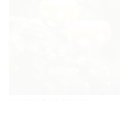
Cách tận dụng vỏ bưởi làm đèn lồng – không rác thải nhựa