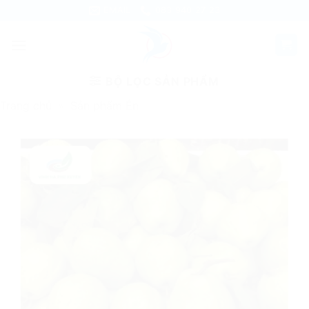
Skip
EMAIL
083 940 27 23
to
content
BỘ LỌC SẢN PHẨM
Trang chủ
»
Sản phẩm Én