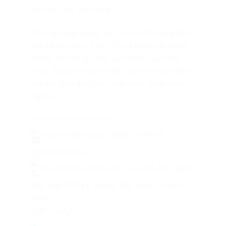
Mời anh chị đặt hàng.
Đội ngũ ship hàng tận nhà từ 6h sáng đến
18h hàng ngày. Anh chị vui lòng đặt hàng
trước 12h hàng ngày và thanh toán tiền
ship. Shop em xin phép giao rau vào hôm
sau để đảm bảo hoa quả luôn được tươi,
ngon ạ.
——————————
Hotline đặt hàng. 0982.59.79.55 /
098.905.9906
Địa chỉ kho tại Hà Nội: số nhà 15, ngách
164, ngõ 192 Lê Trọng Tấn, quận Thanh
Xuân.
Trân trọng!