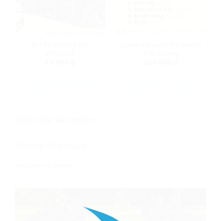
BƯỞI HỒNG ĐÀO
Combo Rau Hỗ Trợ Người
20K/QUẢ
Tiểu Đường
20.000
₫
320.000
₫
Vinh Hà
Vinh Hà
THÊM VÀO GIỎ HÀNG
THÊM VÀO GIỎ HÀNG
Đánh giá sản phẩm
Tin tức liên quan
Vận chuyển và giao nhận