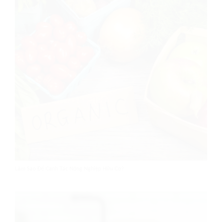
Làm Sao Để Canh Tác Nông Nghiệp Hữu Cơ?