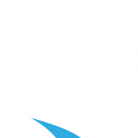
 nghĩ thêm được 1 combo vô cùng thiết thực khi có
trong 01 tuần
, mồng tơi, rau muống, các loại củ quả đa dạng như
à chua,…
hanh, hành tây, xả …
CÂY như chuối, ổi, nhãn,…