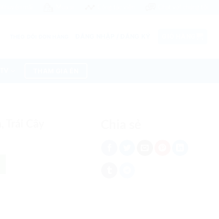
Khuyến mãi
Mua sỉ
Cộng tác viên
Chat với chúng tôi
ĐĂNG NHẬP / ĐĂNG KÝ
GIỎ HÀNG
THEO DÕI ĐƠN HÀNG
THAM GIA ÉN
 TV
 Trái Cây
Chia sẻ
lượng