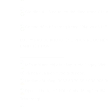
Gia đình 4 – 5 người có thể dùng trong 01 tu
Combo đảm bảo trọng lượng 10Kg và có thể t
LƯU Ý: RAU ĐỂ KHÔ KHÔNG PHUN NƯỚC NÊN
LẠNH TỐT HƠN
———————————–
Mến mời anh chị đặt hàng trước 1 ngày. Vinh
củ và hoa quả luôn được tươi ngon.
Hotline đặt hàng. 0982.59.79.55 / 098.905.
Địa chỉ kho tại Hà Nội: số nhà 15, ngách 164
Trân trọng!