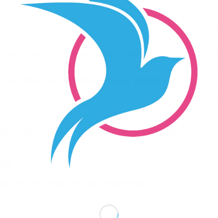
ần
hay đổi một số loại rau củ theo ngày
 CÁC ANH CHỊ CÓ THỂ BẢO QUẢN TRONG TỦ
 Hà sẽ giao hàng vào ngày hôm sau để đảm bảo rau
9906
, ngõ 192 Lê Trọng Tấn, quận Thanh Xuân.