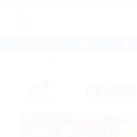
Skip
EMAIL
083 940 27 23
to
content
Tìm
kiếm:
Danh mục sản phẩm
VỀ CHÚNG TÔI
C
Trang chủ
»
Sản phẩm Én