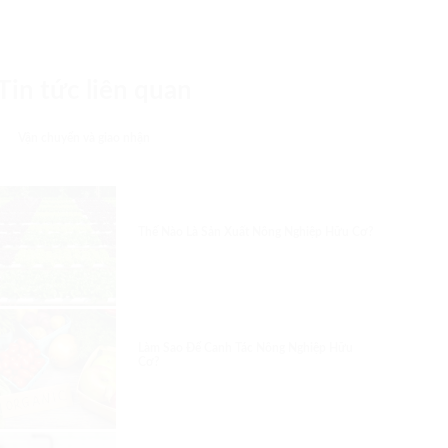
Tin tức liên quan
Vận chuyển và giao nhận
Thế Nào Là Sản Xuất Nông Nghiệp Hữu Cơ?
BƯỞI HỒNG ĐÀO
Làm Sao Để Canh Tác Nông Nghiệp Hữu
Combo rau mùa bão 2
Cơ?
20K/QUẢ
250.000
₫
20.000
₫
Vinh Hà
Vinh Hà
THÊM VÀO GIỎ HÀNG
THÊM VÀO GIỎ HÀNG