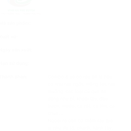
Mã sản phẩm:
Xuất xứ:
Ngày sản xuất:
Hạn sử dụng:
Thành phần:
Combo 8 sẽ có rau ăn lá hữu
cơ như rau ngót, mồng tơi, rau
muống, các loại củ quả đa
dạng như bí, khoai tây, đậu
trạch, mướp, cà rốt, cà tím, cà
chua,…
Ngoài ra còn có thêm rau gia
vị như tía tô, chanh, hành tây,