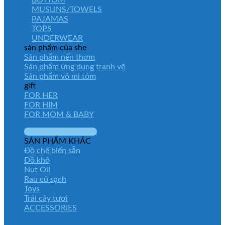
BOTTOM
MUSLINS/TOWELS
PAJAMAS
TOPS
UNDERWEAR
sản phẩm của she
Sản phẩm nến thơm
Sản phẩm ứng dụng tranh vẽ
Sản phẩm vỏ mì tôm
gift
FOR HER
FOR HIM
FOR MOM & BABY
Xem tất cả sản phẩm
SẢN PHẨM KHÁC
Đồ chế biến sẵn
Đồ khô
Nut Oil
Rau củ sạch
Toys
Trái cây tươi
ACCESSORIES