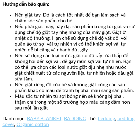
Hướng dẫn bảo quản:
Nên giặt tay. Đó là cách tốt nhất để bạn làm sạch và
chăm sóc sản phẩm cho bé
Nếu phải giặt máy, hãy đặt sản phẩm trong túi giặt và sử
dụng chế độ giặt tay nhẹ nhàng của máy giặt. Giặt ở
nhiệt độ thường. Hạn chế sử dụng chế độ vắt đối với
quần áo từ sợi vải tự nhiên vì có thể khiến sợi vải tự
nhiên dễ bị căng và nhanh đứt gãy.
Nên sử dụng các loại nước giặt có độ tẩy rửa thấp để
không hại đến sợi vải, dễ gây mủn sợi vải tự nhiên. Bạn
có thể lựa chọn các loại nước giặt dịu nhẹ như nước
giặt chiết xuất từ các nguyên liệu tự nhiên hoặc dầu gội,
sữa tắm.
Nên giặt riêng đồ của bé và không giặt cùng các sản
phẩm khác có màu để tránh bị phai màu sang sản phẩm.
Màu sắc tự nhiên từ sợi bông nên sẽ không bị phai,
thậm chí trong một số trường hợp màu càng đậm hơn
sau mỗi lần giặt
Danh mục:
BABY BLANKET
,
BADDING
Thẻ:
bedding
,
bedding
cover
,
Organic cotton