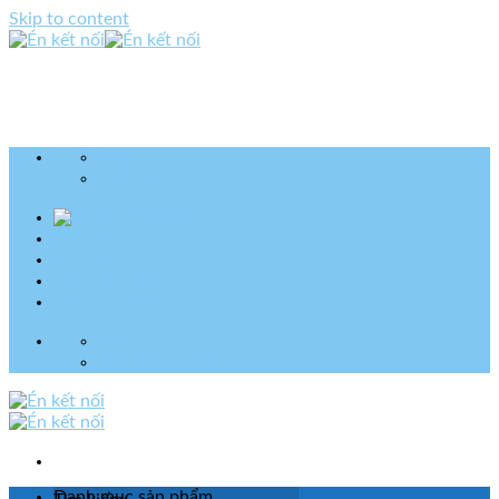
Skip to content
Email
083 940 27 23
Liên hệ
Khuyến mãi
Mua sỉ
Cộng tác viên
Chat với chúng tôi
Email
083 940 27 23
Danh mục sản phẩm