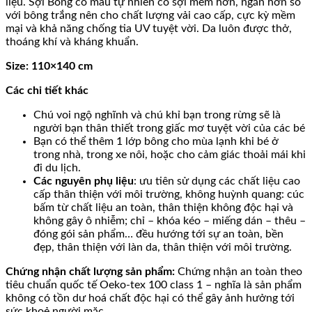
liệu. S
ợi
Bông có màu tự nhiên có sợi mềm hơn, ngắn hơn so
với bông trắng nên cho chất lượng vải cao cấp, cực kỳ mềm
mại và khả năng chống tia UV tuyệt vời. Da luôn được thở,
thoáng khí và kháng khuẩn.
Size: 110×140 cm
Các chi tiết khác
Chú voi ngộ nghĩnh và chú khỉ bạn trong rừng sẽ là
người bạn thân thiết trong giấc mơ tuyệt vời của các bé
Bạn có thể thêm 1 lớp bông cho mùa lạnh khi bé ở
trong nhà, trong xe nôi, hoặc cho cảm giác thoải mái khi
đi du lịch.
Các nguyên phụ liệu
: ưu tiên sử dụng các chất liệu cao
cấp thân thiện với môi trường, không huỳnh quang: cúc
bấm từ chất liệu an toàn, thân thiện không độc hại và
không gây ô nhiễm; chỉ – khóa kéo – miếng dán – thêu –
đóng gói sản phẩm… đều hướng tới sự an toàn, bền
đẹp, thân thiện với làn da, thân thiện với môi trường.
Chứng nhận chất lượng sản phẩm:
Chứng nhận an toàn theo
tiêu chuẩn quốc tế Oeko-tex 100 class 1 – nghĩa là sản phẩm
không có tồn dư hoá chất độc hại có thể gây ảnh hưởng tới
sức khoẻ người mặc.