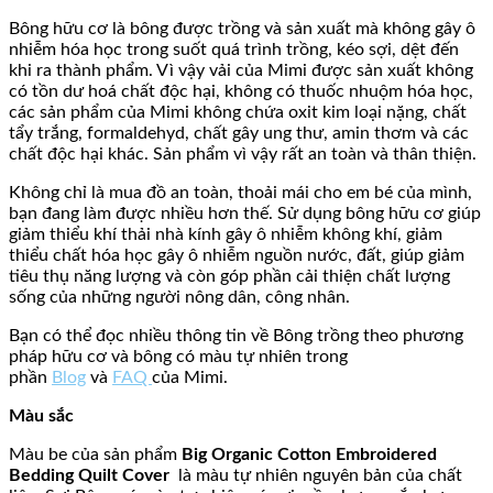
Bông hữu cơ là bông được trồng và sản xuất mà không gây ô
nhiễm hóa học trong suốt quá trình trồng, kéo sợi, dệt đến
khi ra thành phẩm. Vì vậy vải của Mimi được sản xuất không
có tồn dư hoá chất độc hại, không có thuốc nhuộm hóa học,
các sản phẩm của Mimi không chứa oxit kim loại nặng, chất
tẩy trắng, formaldehyd, chất gây ung thư, amin thơm và các
chất độc hại khác. Sản phẩm vì vậy rất an toàn và thân thiện.
Không chỉ là mua đồ an toàn, thoải mái cho em bé của mình,
bạn đang làm được nhiều hơn thế. Sử dụng bông hữu cơ giúp
giảm thiểu khí thải nhà kính gây ô nhiễm không khí, giảm
thiểu chất hóa học gây ô nhiễm nguồn nước, đất, giúp giảm
tiêu thụ năng lượng và còn góp phần cải thiện chất lượng
sống của những người nông dân, công nhân.
Bạn có thể đọc nhiều thông tin về Bông trồng theo phương
pháp hữu cơ và bông có màu tự nhiên trong
phần
Blog
và
FAQ
của Mimi.
Màu sắc
Màu be của sản phẩm
Big
Organic Cotton Embroidered
Bedding Quilt Cover
là màu tự nhiên nguyên bản của chất