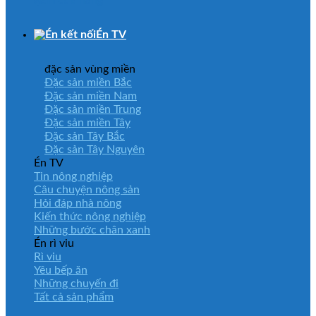
Xem cửa hàng
Én TV
đặc sản vùng miền
Đặc sản miền Bắc
Đặc sản miền Nam
Đặc sản miền Trung
Đặc sản miền Tây
Đặc sản Tây Bắc
Đặc sản Tây Nguyên
Én TV
Tin nông nghiệp
Câu chuyện nông sản
Hỏi đáp nhà nông
Kiến thức nông nghiệp
Những bước chân xanh
Én rì viu
Rì viu
Yêu bếp ăn
Những chuyến đi
Tất cả sản phẩm