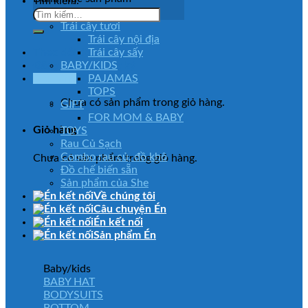
Tìm kiếm:
Trái cây tươi
Trái cây nội địa
Theo dõi đơn hàng
Trái cây sấy
Đăng nhập / Đăng ký
BABY/KIDS
Giỏ hàng
PAJAMAS
TOPS
Chưa có sản phẩm trong giỏ hàng.
GIFT
FOR MOM & BABY
Giỏ hàng
TOYS
Rau Củ Sạch
Combo rau củ, đồ khô
Chưa có sản phẩm trong giỏ hàng.
Đồ chế biến sẵn
Sản phẩm của She
Về chúng tôi
Câu chuyện Én
Én kết nối
Sản phẩm Én
Baby/kids
BABY HAT
BODYSUITS