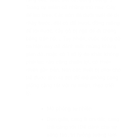
Trong tự nhiên có những thứ như: Cây
để leo trèo, Các hòn đá dưới suối để đi
nhảy bước, đồi cỏ để trượt, đồng ruộng
để lội nước, cây gỗ bị ngã để đi thăng
bằng trên nó…. Tuy nhiên, cuộc sống đô
thị hiện nay đã đánh mất những không
gian đó, hoặc có 1 số lý do khác không
phải lúc nào cũng thuận lợi, có thiên
nhiên gần bên. Nên các thiết bị chơi cho
trẻ được sinh ra đời để mô phỏng càng
giống càng tốt với tự nhiên, theo triết
lý:
Mô phỏng tự nhiên
Đơn giản, càng ít chi tiết, càng
thô càng tốt (Để dành cho sự
sáng tạo, trí tưởng tượng làm