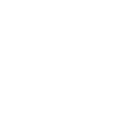
từ phương pháp giáo dục STEINER
WALDORF – một phương pháp thực sự
mang đến sự khác biệt khi không chỉ giúp
trẻ phát triển trí óc mà còn chú trọng đến
tính cách, niềm đam mê và sự sáng tạo
của trẻ và đặt tầm quan trọng vào ba yếu
tố cơ bản của con người: suy nghĩ, cảm
xúc, và ý chí. Trí tưởng tượng của trẻ được
phát triển thông qua việc vui chơi, trải
nghiệm trong thiên nhiên, gần gũi với thiên
nhiên
Thành phần: 100% Gỗ tự nhiên. An toàn
và thân thiện. Steiner chú trọng những
gì thuộc hoặc gần với tự nhiên, từ chất
liệu và cả màu sắc. Đối với Steiner, giác
quan về xúc giác sẽ được nuôi dưỡng
khi trẻ cảm nhận vật có thật, có kết