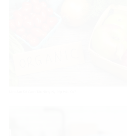
Làm Sao Để Canh Tác Nông Nghiệp Hữu Cơ?