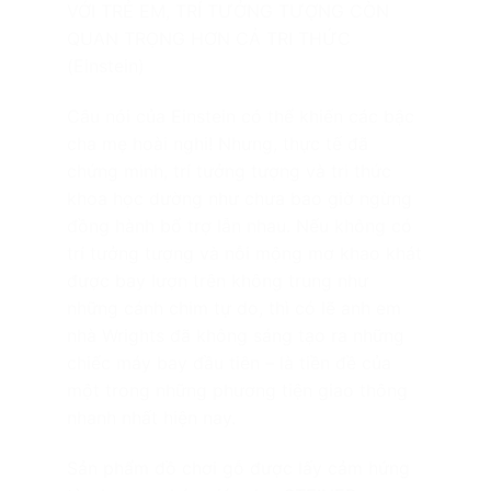
VỚI TRẺ EM, TRÍ TƯỞNG TƯỢNG CÒN
QUAN TRỌNG HƠN CẢ TRI THỨC
(Einstein)
Câu nói của Einstein có thể khiến các bậc
cha mẹ hoài nghi! Nhưng, thực tế đã
chứng minh, trí tưởng tượng và tri thức
khoa học dường như chưa bao giờ ngừng
đồng hành bổ trợ lẫn nhau. Nếu không có
trí tưởng tượng và nỗi mộng mơ khao khát
được bay lượn trên không trung như
những cánh chim tự do, thì có lẽ anh em
nhà Wrights đã không sáng tạo ra những
chiếc máy bay đầu tiên – là tiền đề của
một trong những phương tiện giao thông
nhanh nhất hiện nay.
Sản phẩm đồ chơi gỗ được lấy cảm hứng