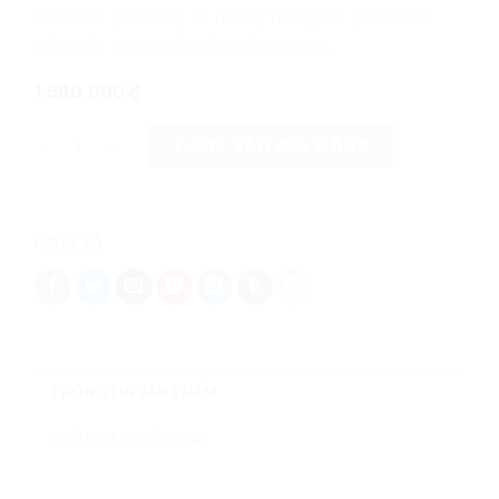
tự nhiên, phát huy trí tưởng tượng và phát triển
các giác quan một cách lành mạnh.
1.580.000
₫
Mimi Nhà Gỗ 100% Natural Wooden Doll House số lượng
THÊM VÀO GIỎ HÀNG
Chia sẻ
THÔNG TIN SẢN PHẨM
THÔNG TIN BỔ SUNG