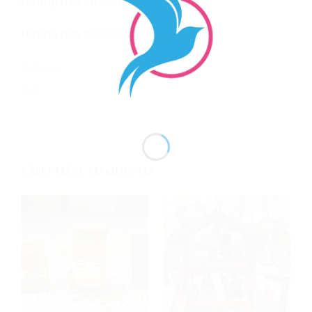
Hướng dẫn sử dụng:
Hướng dẫn bảo quản:
Danh mục:
TOYS
Thẻ:
naturalwoodentoys
,
steinerwaldorfwoodentoys
,
woodentoys
SẢN PHẨM TƯƠNG TỰ