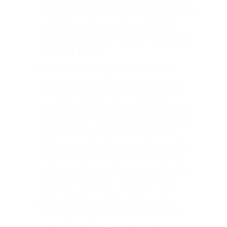
cấu, là vật tự nhiên. Đồng thời THỊ GIÁC
SẼ ĐƯỢC PHÁT TRIỂN KHI ĐƯỢC NHÌN
MÀU SẮC LÀNH MẠNH, CÓ THẬT
TRONG TỰ NHIÊN, KHÔNG QUÁ CHÓI
VÀ KÍCH THÍCH.
Gỗ được giữ lại nguyên vỏ vì muốn
mang lại sự tự nhiên nhất, giúp bé có
thể khám phá và cảm nhận sự xù xì –
mộc mạc của vỏ cây, màu sắc thực sự
của tự nhiên. Trẻ không chỉ chơi với một
đồ chơi mà còn cảm nhận được Sự
Sống trong đó, cảm nhận được sự ấm
áp, tình yêu thương và có một sự kết
nối kỳ lạ. Từ đó, bé sẽ được phát triển
các giác quan một cách lành mạnh.
Đối với Steiner, Thiên nhiên là môi
trường chơi tốt nhất cho bé ( đất cát,
rừng cây, suối, đồi cỏ, đồng ruộng…)