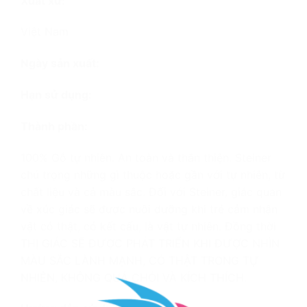
Xuất xứ:
Việt Nam
Ngày sản xuất:
Hạn sử dụng:
Thành phần:
100% Gỗ tự nhiên. An toàn và thân thiện. Steiner
chú trọng những gì thuộc hoặc gần với tự nhiên, từ
chất liệu và cả màu sắc. Đối với Steiner, giác quan
về xúc giác sẽ được nuôi dưỡng khi trẻ cảm nhận
vật có thật, có kết cấu, là vật tự nhiên. Đồng thời
THỊ GIÁC SẼ ĐƯỢC PHÁT TRIỂN KHI ĐƯỢC NHÌN
MÀU SẮC LÀNH MẠNH, CÓ THẬT TRONG TỰ
NHIÊN, KHÔNG QUÁ CHÓI VÀ KÍCH THÍCH.