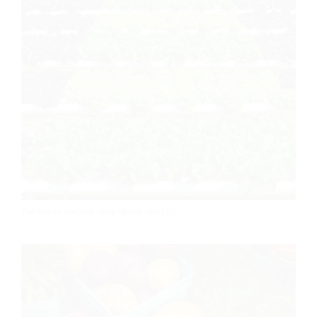
Thế Nào Là Sản Xuất Nông Nghiệp Hữu Cơ?