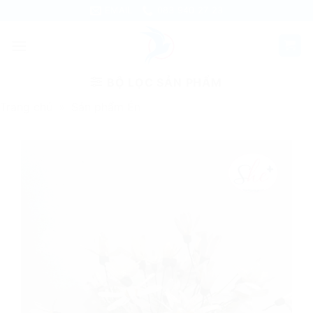
Skip
EMAIL
083 940 27 23
to
content
BỘ LỌC SẢN PHẨM
Trang chủ
»
Sản phẩm Én