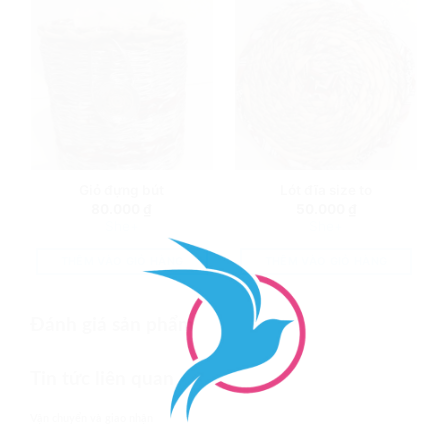
Giỏ đựng bút
Lót đĩa size to
80.000
₫
50.000
₫
She+
She+
THÊM VÀO GIỎ HÀNG
THÊM VÀO GIỎ HÀNG
Đánh giá sản phẩm
Tin tức liên quan
Vận chuyển và giao nhận