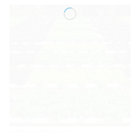
Thế Nào Là Sản Xuất Nông Nghiệp Hữu Cơ?