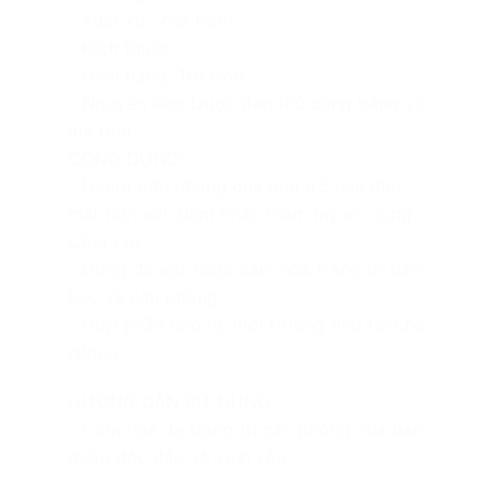
– Xuất xứ: Việt Nam
– Kích thước:
– Hình dạng: Trụ tròn
– Nguyên liệu: Được đan thủ công bằng vỏ
mỳ tôm.
CÔNG DỤNG:
– Decor căn phòng của bạn trở nên đẹp
mắt hơn với điểm nhấn thẩm mỹ vô cùng
sáng tạo
– Đựng đồ vật hoặc cắm hoa trang trí bàn
học và căn phòng
– Góp phần bảo vệ môi trường nhờ tái chế
nilong
HƯỚNG DẪN SỬ DỤNG
– Cắm hoa để trang trí căn phòng của bạn
thêm độc đáo và xinh xắn