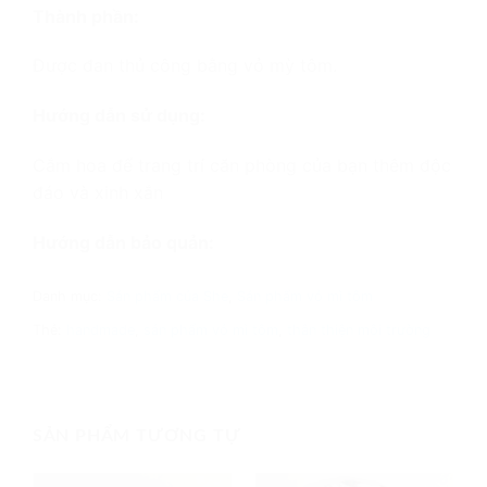
Thành phần:
Được đan thủ công bằng vỏ mỳ tôm.
Hướng dẫn sử dụng:
Cắm hoa để trang trí căn phòng của bạn thêm độc
đáo và xinh xắn
Hướng dẫn bảo quản:
Danh mục:
Sản phẩm của She
,
Sản phẩm vỏ mì tôm
Thẻ:
handmade
,
sản phẩm vỏ mì tôm
,
thân thiện môi trường
SẢN PHẨM TƯƠNG TỰ