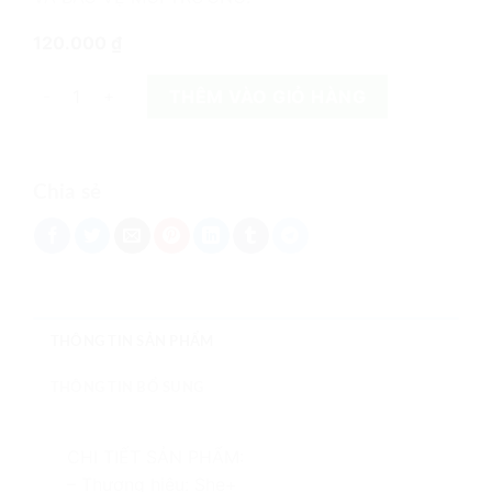
120.000
₫
Lọ đựng hoa tươi số lượng
THÊM VÀO GIỎ HÀNG
Chia sẻ
THÔNG TIN SẢN PHẨM
THÔNG TIN BỔ SUNG
CHI TIẾT SẢN PHẨM:
– Thương hiệu: She+