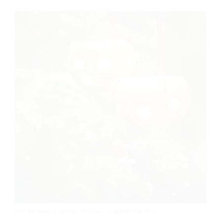
Cách tận dụng vỏ bưởi làm đèn lồng – không rác thải nhựa