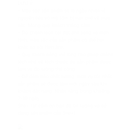
LƯU Ý:
– Màu sắc sản phẩm sẽ là ngẫu nhiên vì
nguyên liệu vỏ mỳ tôm bị hạn chế về màu
sắc. Mong quý khách thông cảm
– Do chênh lệch cài đặt ánh sáng và màn
hình, màu sắc của sản phẩm có thể hơi
khác so với hình ảnh.
– Qúy khách hàng vui lòng cho phép chênh
lệch nhỏ về kích thước do sản phẩm được
làm và đo lường thủ công.
– Để đảm bảo chất lượng, dịch vụ tốt nhất
sản phẩm sẽ được làm mới ngay sau khi
khách đặt hàng. Nhận hàng trong khoảng
7-10 ngày.
She+ rất cảm ơn bạn đã tin tưởng và sử
dụng sản phẩm của She+!