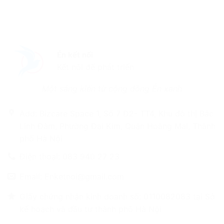
Én kết nối
Kết nối để phát triển
Một sáng kiến từ cộng đồng Én xanh
Add: Bizcare Space 1, Số 7 D2- TT4, Khu đô thị Bắc
Linh Đàm, Phường Đại Kim, Quận Hoàng Mai, Thành
phố Hà Nội
Điện thoại: 083 940 27 23
Email: Enketnoi@gmail.com
Giấy chứng nhận kinh doanh số: 0110082083 tại Sở
kế hoạch và đầu tư thành phố Hà Nội