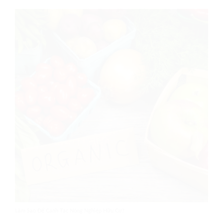
Làm Sao Để Canh Tác Nông Nghiệp Hữu Cơ?