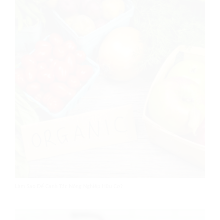
Làm Sao Để Canh Tác Nông Nghiệp Hữu Cơ?