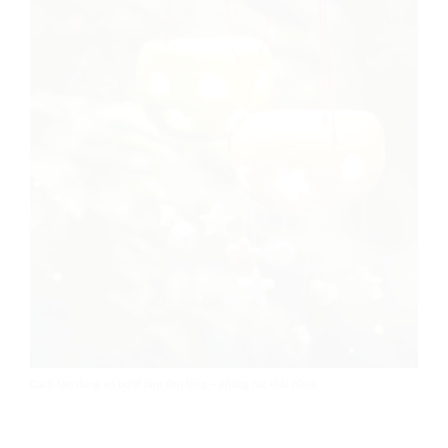
Cách tận dụng vỏ bưởi làm đèn lồng – không rác thải nhựa