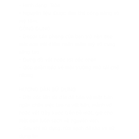
– Hình dạng: Tròn
– Nguyên liệu: Được đan thủ công bằng vỏ
mỳ tôm.
CÔNG DỤNG:
– Decor căn phòng của bạn trở nên đẹp
mắt hơn với điểm nhấn thẩm mỹ vô cùng
sáng tạo
– Đựng đồ vật hoặc lót cốc chén
– Góp phần bảo vệ môi trường nhờ tái chế
nilong
HƯỚNG DẪN SỬ DỤNG
– Đặt cốc lên lót đĩa để bảo vệ mặt bàn:
ngăn chặn việc tạo ra vết bẩn, mảnh vỡ
hoặc vết trầy xước trên bề mặt, giữ cho
mặt bàn luôn sạch và nguyên vẹn.
– Sau khi sử dụng, rửa sạch để ráo và sử
dụng lại.