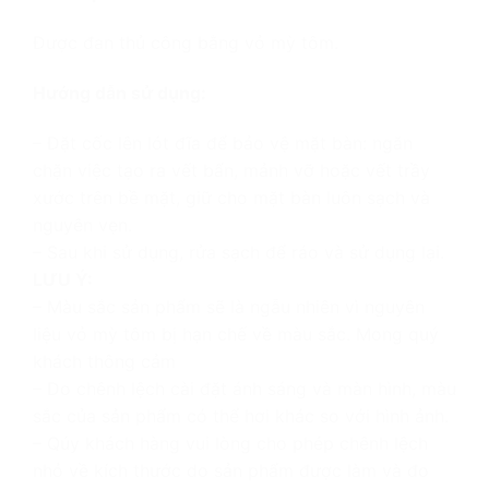
Được đan thủ công bằng vỏ mỳ tôm.
Hướng dẫn sử dụng:
– Đặt cốc lên lót đĩa để bảo vệ mặt bàn: ngăn
chặn việc tạo ra vết bẩn, mảnh vỡ hoặc vết trầy
xước trên bề mặt, giữ cho mặt bàn luôn sạch và
nguyên vẹn.
– Sau khi sử dụng, rửa sạch để ráo và sử dụng lại.
LƯU Ý:
– Màu sắc sản phẩm sẽ là ngẫu nhiên vì nguyên
liệu vỏ mỳ tôm bị hạn chế về màu sắc. Mong quý
khách thông cảm
– Do chênh lệch cài đặt ánh sáng và màn hình, màu
sắc của sản phẩm có thể hơi khác so với hình ảnh.
– Qúy khách hàng vui lòng cho phép chênh lệch
nhỏ về kích thước do sản phẩm được làm và đo