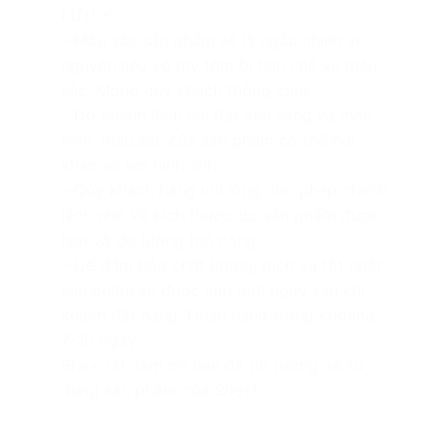
LƯU Ý:
– Màu sắc sản phẩm sẽ là ngẫu nhiên vì
nguyên liệu vỏ mỳ tôm bị hạn chế về màu
sắc. Mong quý khách thông cảm.
– Do chênh lệch cài đặt ánh sáng và màn
hình, màu sắc của sản phẩm có thể hơi
khác so với hình ảnh.
– Qúy khách hàng vui lòng cho phép chênh
lệch nhỏ về kích thước do sản phẩm được
làm và đo lường thủ công.
– Để đảm bảo chất lượng, dịch vụ tốt nhất
sản phẩm sẽ được làm mới ngay sau khi
khách đặt hàng. Nhận hàng trong khoảng
7-10 ngày.
She+ rất cảm ơn bạn đã tin tưởng và sử
dụng sản phẩm của She+!