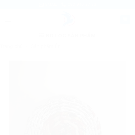
Skip
EMAIL
083 940 27 23
to
content
BỘ LỌC SẢN PHẨM
Trang chủ
»
Sản phẩm Én