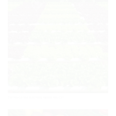
Thế Nào Là Sản Xuất Nông Nghiệp Hữu Cơ?