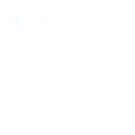
Én kết nối
Kết nối để phát triển
Một sáng kiến từ cộng đồng Én xanh
Add: Bizcare Space 1, Số 7 D2- TT4, Khu đô thị Bắc
Linh Đàm, Phường Đại Kim, Quận Hoàng Mai, Thành
phố Hà Nội
Điện thoại: 083 940 27 23
Email: Enketnoi@gmail.com
Giấy chứng nhận kinh doanh số: 0110082083 tại Sở
kế hoạch và đầu tư thành phố Hà Nội