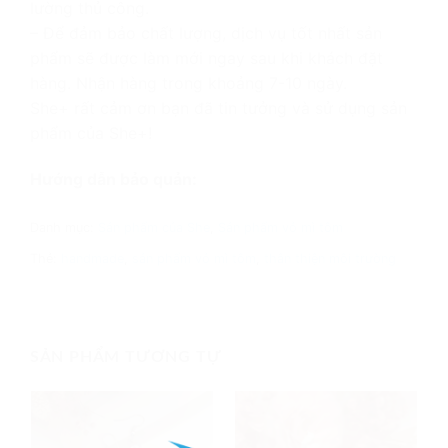
lường thủ công.
– Để đảm bảo chất lượng, dịch vụ tốt nhất sản
phẩm sẽ được làm mới ngay sau khi khách đặt
hàng. Nhận hàng trong khoảng 7-10 ngày.
She+ rất cảm ơn bạn đã tin tưởng và sử dụng sản
phẩm của She+!
Hướng dẫn bảo quản:
Danh mục:
Sản phẩm của She
,
Sản phẩm vỏ mì tôm
Thẻ:
handmade
,
sản phẩm vỏ mì tôm
,
thân thiện môi trường
SẢN PHẨM TƯƠNG TỰ