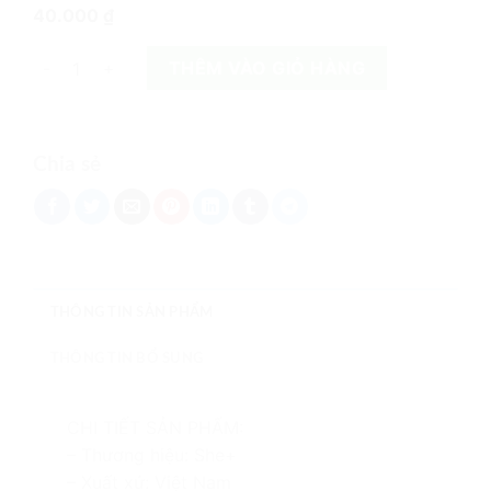
40.000
₫
Lót đĩa loại nhỏ số lượng
THÊM VÀO GIỎ HÀNG
Chia sẻ
THÔNG TIN SẢN PHẨM
THÔNG TIN BỔ SUNG
CHI TIẾT SẢN PHẨM:
– Thương hiệu: She+
– Xuất xứ: Việt Nam