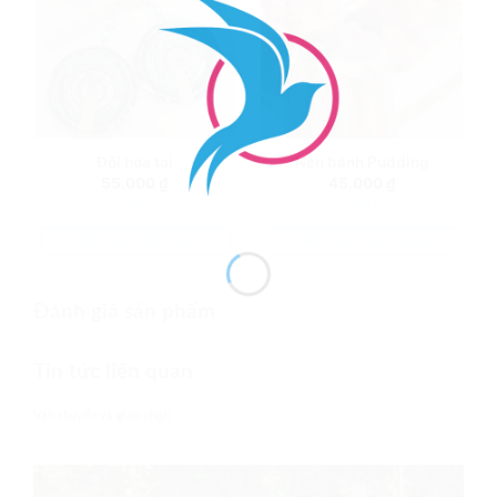
Đôi hoa tai
Nến bánh Pudding
55.000
₫
45.000
₫
She+
She+
THÊM VÀO GIỎ HÀNG
THÊM VÀO GIỎ HÀNG
Đánh giá sản phẩm
Tin tức liên quan
Vận chuyển và giao nhận