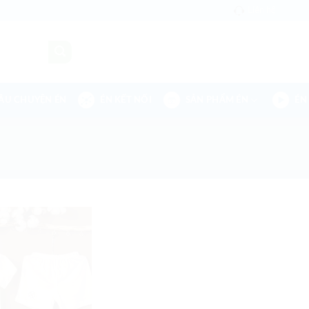
Liên hệ
ÂU CHUYỆN ÉN
ÉN KẾT NỐI
SẢN PHẨM ÉN
ÉN