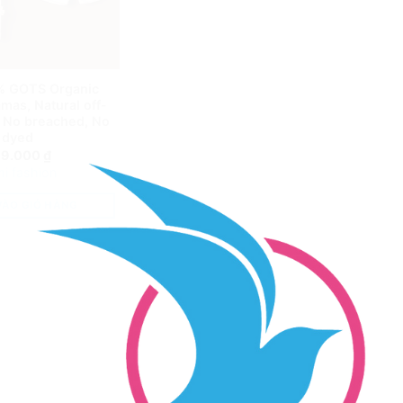
% GOTS Organic
mas, Natural off-
, No breached, No
dyed
49.000
₫
i fashion
VÀO GIỎ HÀNG