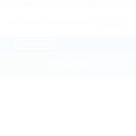
Khuyến mãi
Mua sỉ
Cộng tác viên
Chat với chúng tôi
ĐĂNG NHẬP / ĐĂNG KÝ
GIỎ HÀNG
THEO DÕI ĐƠN HÀNG
THAM GIA ÉN
 TV