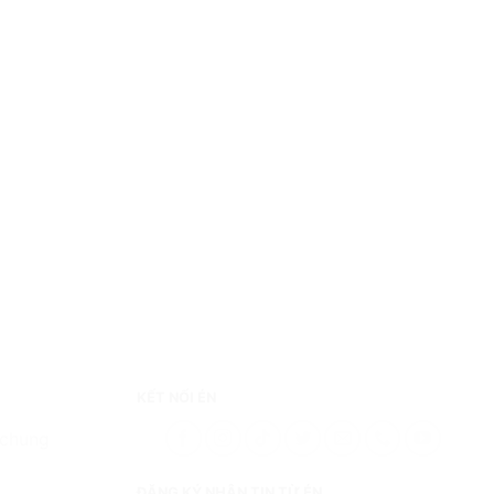
KẾT NỐI ÉN
 chung
ĐĂNG KÝ NHẬN TIN TỪ ÉN