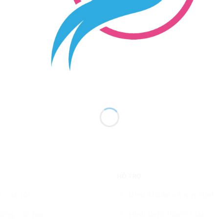
HỖ TRỢ
 của tôi
Điều khoản và quy định
ởng của bạn
Hình thức thanh toán