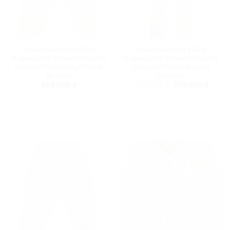
NatureColored 100%
NatureColored 100%
Organically Grown Naturally
Organically Grown Naturally
Colored Cotton High Waist
Colored Cotton Natural
Bottom
Pajamas
Giá
Giá
399.000
₫
679.000
₫
579.000
₫
gốc
hiện
Mimi fashion
Mimi fashion
là:
tại
679.000 ₫.
là:
579.00
THÊM VÀO GIỎ HÀNG
THÊM VÀO GIỎ HÀNG