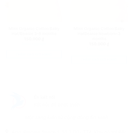
Mimi Organic Cotton Baby
Mimi Organic Cotton Baby
Hat/Beanie 3-6 months
HatBeanie Newborn-3
months
150.000
₫
Mimi fashion
150.000
₫
Mimi fashion
THÊM VÀO GIỎ HÀNG
THÊM VÀO GIỎ HÀNG
Én kết nối
Kết nối để phát triển
Một sáng kiến từ cộng đồng Én xanh
Add: Bizcare Space 1, Số 7 D2- TT4, Khu đô thị Bắc