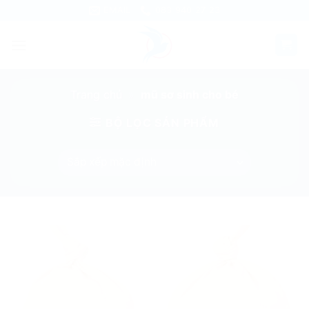
Skip
EMAIL
083 940 27 23
to
content
Trang chủ
»
mũ sơ sinh cho bé
BỘ LỌC SẢN PHẨM