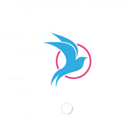
Linh Đàm, Phường Đại Kim, Quận Hoàng Mai, Thành
phố Hà Nội
Điện thoại: 083 940 27 23
Email: Enketnoi@gmail.com
Giấy chứng nhận kinh doanh số: 0110082083 tại Sở
kế hoạch và đầu tư thành phố Hà Nội
TÀI KHOẢN
Tài khoản của tôi
Điểm thưởng của bạn
Giỏ hàng
Thông tin về Én