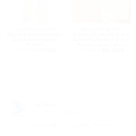
NatureColored 100%
NatureColored 100%
Organically Grown Naturally
Organically Grown Naturally
Colored Cotton Natural
Colored Cotton Short Sleeve
Pajamas
Pajamas, Natural Brown
Giá
Giá
Giá
Giá
679.000
₫
579.000
₫
689.000
₫
489.000
₫
gốc
hiện
gốc
hiện
Mimi fashion
Mimi fashion
là:
tại
là:
tại
679.000 ₫.
là:
689.000 ₫.
là:
579.000 ₫.
489.0
THÊM VÀO GIỎ HÀNG
THÊM VÀO GIỎ HÀNG
Én kết nối
Kết nối để phát triển
Một sáng kiến từ cộng đồng Én xanh