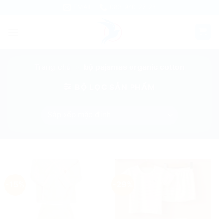
Skip
EMAIL
083 940 27 23
to
content
Trang chủ
»
bộ pajamas organic cotton
BỘ LỌC SẢN PHẨM
-15%
-29%