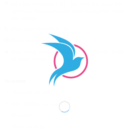
Add: Bizcare Space 1, Số 7 D2- TT4, Khu đô thị Bắc
Linh Đàm, Phường Đại Kim, Quận Hoàng Mai, Thành
phố Hà Nội
Điện thoại: 083 940 27 23
Email: Enketnoi@gmail.com
Giấy chứng nhận kinh doanh số: 0110082083 tại Sở
kế hoạch và đầu tư thành phố Hà Nội
TÀI KHOẢN
Tài khoản của tôi
Điểm thưởng của bạn
Giỏ hàng
Thông tin về Én