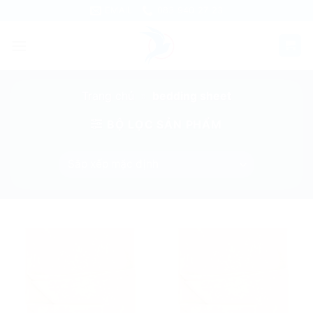
Skip
EMAIL
083 940 27 23
to
content
Trang chủ
»
bedding sheet
BỘ LỌC SẢN PHẨM