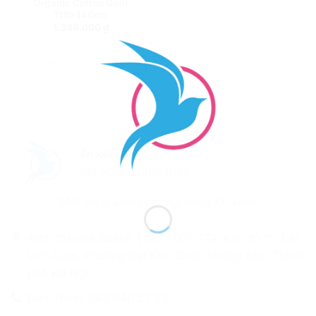
Organic Cotton Quilt
110x140cm
1.349.000
₫
Mimi fashion
THÊM VÀO GIỎ HÀNG
Én kết nối
Kết nối để phát triển
Một sáng kiến từ cộng đồng Én xanh
Add: Bizcare Space 1, Số 7 D2- TT4, Khu đô thị Bắc
Linh Đàm, Phường Đại Kim, Quận Hoàng Mai, Thành
phố Hà Nội
Điện thoại: 083 940 27 23