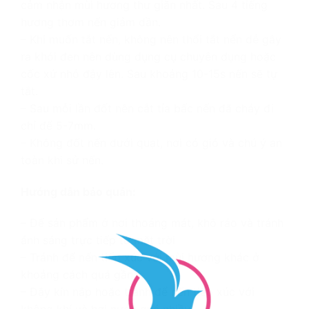
cảm nhận mùi hương thư giãn nhất. Sau 4 tiếng
hương thơm nến giảm dần.
– Khi muốn tắt nến, không nên thổi tắt nến dễ gây
ra khói đen nên dùng dụng cụ chuyên dụng hoặc
cốc xứ nhỏ đậy lên. Sau khoảng 10-15s nến sẽ tự
tắt.
– Sau mỗi lần đốt nên cắt tỉa bấc nến đã cháy đi
chỉ để 5-7mm.
– Không đốt nến dưới quạt, nơi có gió và chú ý an
toàn khi sử nến.
Hướng dẫn bảo quản:
– Để sản phẩm ở nơi thoáng mát, khô ráo và tránh
ánh sáng trực tiếp từ mặt trời
– Tránh để nến tiếp xúc với mùi hương khác ở
khoảng cách quá gần
– Đậy kín nắp hoặc tránh để nến tiếp xúc với