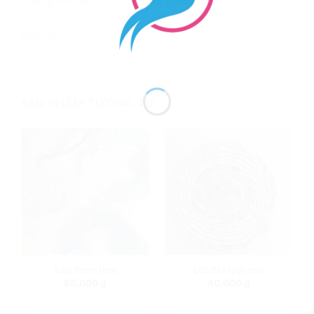
không khí và hơi nước quá nhiều
Danh mục:
Sản phẩm của She
,
Sản phẩm nến thơm
SẢN PHẨM TƯƠNG TỰ
Sáp thơm treo
Lót đĩa loại nhỏ
65.000
₫
40.000
₫
She+
She+