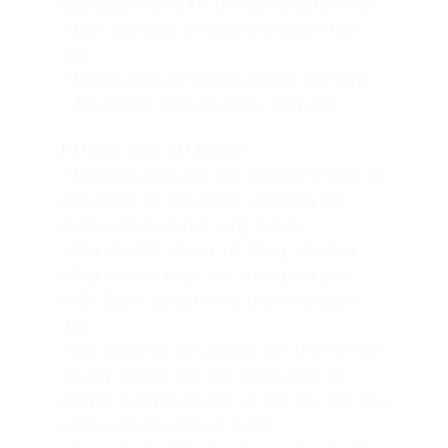
gian giúp không khi trong phòng tươi mới
– Làm quà tặng ý nghĩa cho người thân
yêu
– Decor giúp căn phòng trở lên xinh đẹp
– Tạo không gian ấm cúng, lãng mạn
HƯỚNG DẪN SỬ DỤNG
– Đốt bấc cách mặt nến khoảng 5-7mm để
nến nhanh lên mùi thơm và không ảnh
hưởng đến hoa kho xung quanh
– Chỉ nên đốt nến từ 1-2 tiếng, tốt đa 4
tiếng để cảm nhận mùi hương thư giãn
nhất. Sau 4 tiếng hương thơm nến giảm
dần.
– Khi muốn tắt nến, không nên thổi tắt nến
dễ gây ra khói đen nên dùng dụng cụ
chuyên dụng hoặc cốc xứ nhỏ đậy lên. Sau
khoảng 10-15s nến sẽ tự tắt.