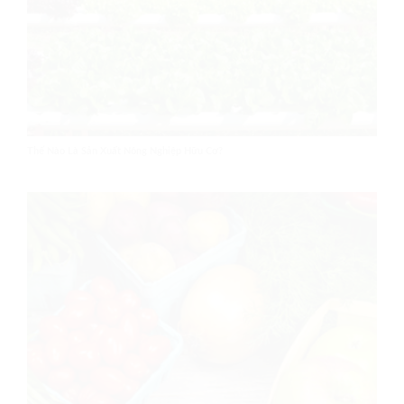
Thế Nào Là Sản Xuất Nông Nghiệp Hữu Cơ?