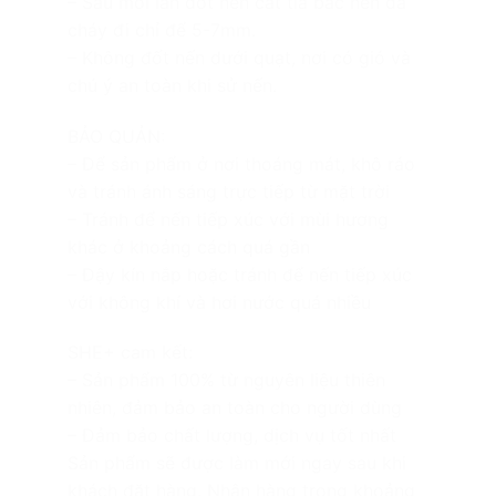
– Sau mỗi lần đốt nên cắt tỉa bấc nến đã
cháy đi chỉ để 5-7mm.
– Không đốt nến dưới quạt, nơi có gió và
chú ý an toàn khi sử nến.
BẢO QUẢN:
– Để sản phẩm ở nơi thoáng mát, khô ráo
và tránh ánh sáng trực tiếp từ mặt trời
– Tránh để nến tiếp xúc với mùi hương
khác ở khoảng cách quá gần
– Đậy kín nắp hoặc tránh để nến tiếp xúc
với không khí và hơi nước quá nhiều
SHE+ cam kết:
– Sản phẩm 100% từ nguyên liệu thiên
nhiên, đảm bảo an toàn cho người dùng
– Đảm bảo chất lượng, dịch vụ tốt nhất
Sản phẩm sẽ được làm mới ngay sau khi
khách đặt hàng. Nhận hàng trong khoảng