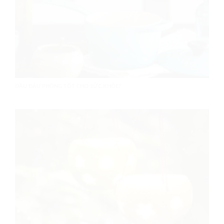
DẦU ĐẬU PHỘNG TỐT CHO SỨC KHỎE?