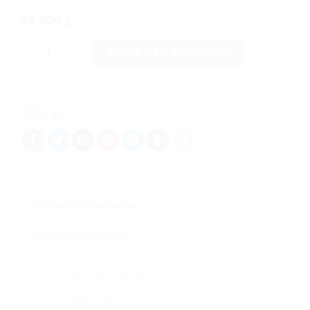
45.000
₫
Nến bánh Pudding số lượng
THÊM VÀO GIỎ HÀNG
Chia sẻ
THÔNG TIN SẢN PHẨM
THÔNG TIN BỔ SUNG
CHI TIẾT SẢN PHẨM:
– Thương hiệu: She+