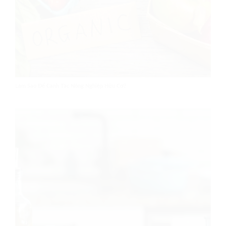
Làm Sao Để Canh Tác Nông Nghiệp Hữu Cơ?