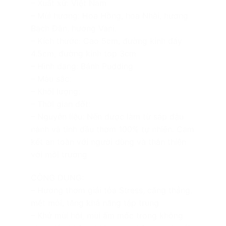
– Xuất xứ: Việt Nam
– Mùi hương: Hoa Hồng, hoa Nhài, hương
Bạch Đàn, hương Vani.
– Kích thước: Cao 5cm, đường kính đáy
4.5cm, đường kính top 3cm
– Hình dạng: Bánh Pudding
– Màu sắc:
– Khối lượng:
– Thời gian đốt:
– Nguyên liệu: Nến được làm từ sáp đậu
nành và tinh dầu thơm 100% tự nhiên. Cam
kết an toàn với người dùng và thân thiện
với môi trường
CÔNG DỤNG:
– Hương thơm giải tỏa Stress, căng thẳng,
mệt mỏi, tăng khả năng tập trung
– Khử mùi hôi, mùi ẩm mốc trong không