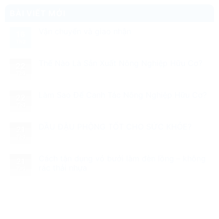
BÀI VIẾT MỚI
Vận chuyển và giao nhận
16
Th2
Thế Nào Là Sản Xuất Nông Nghiệp Hữu Cơ?
22
Th1
Làm Sao Để Canh Tác Nông Nghiệp Hữu Cơ?
22
Th1
DẦU ĐẬU PHỘNG TỐT CHO SỨC KHỎE?
21
Th1
Cách tận dụng vỏ bưởi làm đèn lồng – không
21
rác thải nhựa
Th1