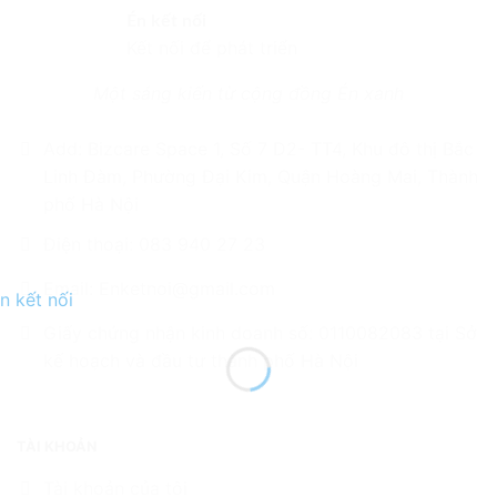
Én kết nối
Kết nối để phát triển
Một sáng kiến từ cộng đồng Én xanh
Add: Bizcare Space 1, Số 7 D2- TT4, Khu đô thị Bắc
Linh Đàm, Phường Đại Kim, Quận Hoàng Mai, Thành
phố Hà Nội
Điện thoại: 083 940 27 23
Email: Enketnoi@gmail.com
Giấy chứng nhận kinh doanh số: 0110082083 tại Sở
kế hoạch và đầu tư thành phố Hà Nội
TÀI KHOẢN
Tài khoản của tôi