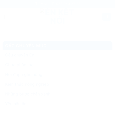
Skip
EMAIL
083 940 27 23
to
content
CÁC CHUYÊN MỤC
Câu chuyện Én
Chưa phân loại
Hỏi đáp nghề nông
Kiến thức nông nghiệp
Những bước chân xanh
Yêu nấu ăn