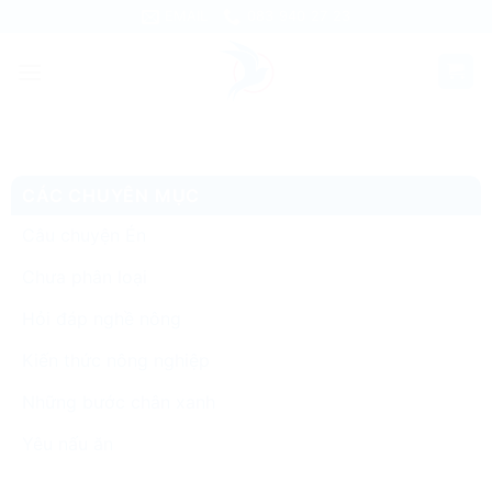
Skip
EMAIL
083 940 27 23
to
content
CÁC CHUYÊN MỤC
Câu chuyện Én
Chưa phân loại
Hỏi đáp nghề nông
Kiến thức nông nghiệp
Những bước chân xanh
Yêu nấu ăn