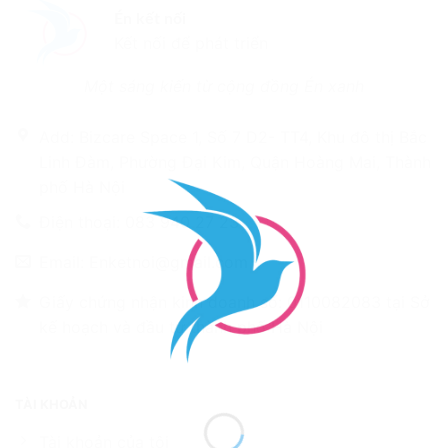
Én kết nối
Kết nối để phát triển
Một sáng kiến từ cộng đồng Én xanh
Add: Bizcare Space 1, Số 7 D2- TT4, Khu đô thị Bắc
Linh Đàm, Phường Đại Kim, Quận Hoàng Mai, Thành
phố Hà Nội
Điện thoại: 083 940 27 23
Email: Enketnoi@gmail.com
Giấy chứng nhận kinh doanh số: 0110082083 tại Sở
kế hoạch và đầu tư thành phố Hà Nội
TÀI KHOẢN
Tài khoản của tôi