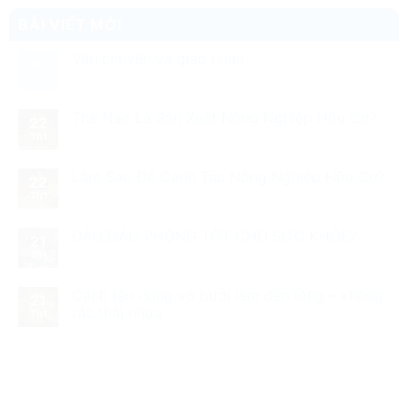
BÀI VIẾT MỚI
Vận chuyển và giao nhận
16
Th2
Thế Nào Là Sản Xuất Nông Nghiệp Hữu Cơ?
22
Th1
Làm Sao Để Canh Tác Nông Nghiệp Hữu Cơ?
22
Th1
DẦU ĐẬU PHỘNG TỐT CHO SỨC KHỎE?
21
Th1
Cách tận dụng vỏ bưởi làm đèn lồng – không
21
rác thải nhựa
Th1