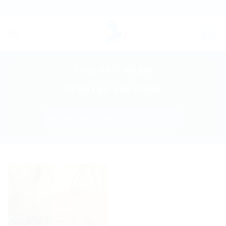
Skip
EMAIL
083 940 27 23
to
content
Trang chủ
»
mỳ gạo
BỘ LỌC SẢN PHẨM