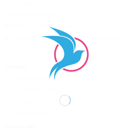
phố Hà Nội
Điện thoại: 083 940 27 23
Email: Enketnoi@gmail.com
Giấy chứng nhận kinh doanh số: 0110082083 tại Sở
kế hoạch và đầu tư thành phố Hà Nội
TÀI KHOẢN
Tài khoản của tôi
Điểm thưởng của bạn
Giỏ hàng
Thông tin về Én
CỘNG TÁC VIÊN