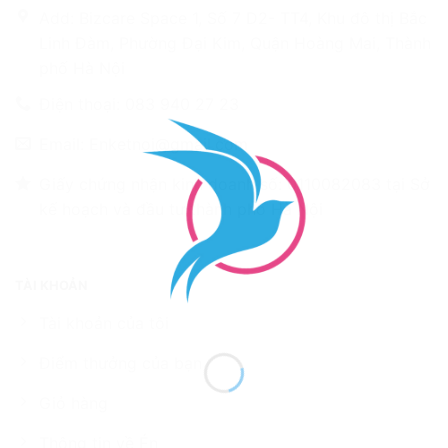
Add: Bizcare Space 1, Số 7 D2- TT4, Khu đô thị Bắc
Linh Đàm, Phường Đại Kim, Quận Hoàng Mai, Thành
phố Hà Nội
Điện thoại: 083 940 27 23
Email: Enketnoi@gmail.com
Giấy chứng nhận kinh doanh số: 0110082083 tại Sở
kế hoạch và đầu tư thành phố Hà Nội
TÀI KHOẢN
Tài khoản của tôi
Điểm thưởng của bạn
Giỏ hàng
Thông tin về Én