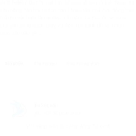
GIỚI THIỆU: Dứa là loại cây trồng phổ biến ở Việt Nam. Bà
con nông dân thu hoạch hơn 1 triệu tấn quả dứa đồng thời
thải bỏ vài triệu tấn lá dứa mỗi năm. Lá dứa được xử lý
chủ yếu bằng cách phay và đốt trên cánh đồng. Nhằm
mục tiêu bảo vệ…
Sản phẩm
Câu chuyện
Giấy chứng nhận
Én kết nối
Kết nối để phát triển
Một sáng kiến từ cộng đồng Én xanh