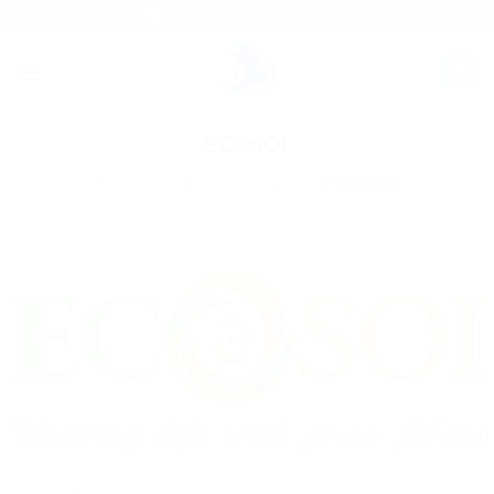
Skip
EMAIL
083 940 27 23
to
content
ECOSOI
Trang chủ
»
Nhà cung cấp
»
ECOSOI