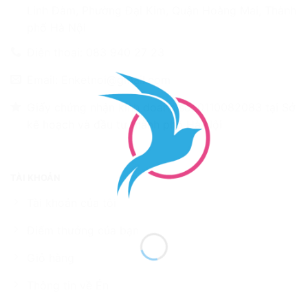
Linh Đàm, Phường Đại Kim, Quận Hoàng Mai, Thành
phố Hà Nội
Điện thoại: 083 940 27 23
Email: Enketnoi@gmail.com
Giấy chứng nhận kinh doanh số: 0110082083 tại Sở
kế hoạch và đầu tư thành phố Hà Nội
TÀI KHOẢN
Tài khoản của tôi
Điểm thưởng của bạn
Giỏ hàng
Thông tin về Én