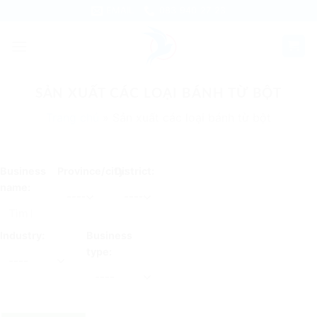
Skip
EMAIL
083 940 27 23
to
content
SẢN XUẤT CÁC LOẠI BÁNH TỪ BỘT
Trang chủ
»
Sản xuất các loại bánh từ bột
Business
Province/city:
District:
name:
Industry:
Business
type: